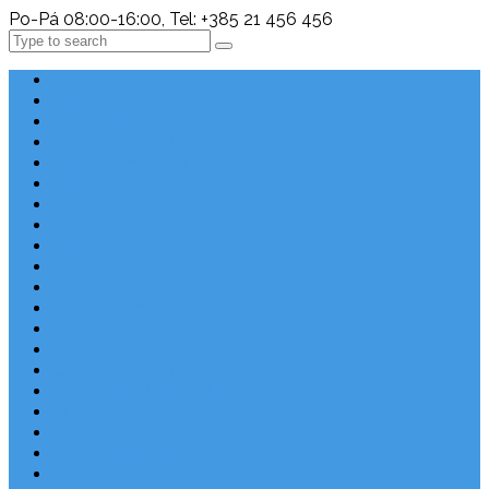
Po-Pá 08:00-16:00, Tel: +385 21 456 456
Search
Chorvatsko Last Minute
Nejlepší destinace
Chorvatsko levně
Dovolená s dětmi
Apartmány v Chorvatsku
Robinzonáda
Chorvatsko se psem
Luxusní apartmány
Ubytování u moře
Ubytování s bazénem
Písečné pláže v Chorvatsku
S výhledem na moře
Chorvatsko letecky
Autem do Chorvatska 2026
Zájezdy do Chorvatska
Národní park Plitvická jezera
Sleva dne
Chorvatské pláže
Chorvatské ostrovy
Blog