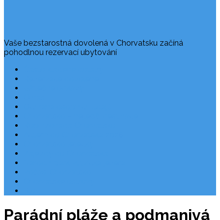
Vaše bezstarostná dovolená v Chorvatsku začíná
pohodlnou rezervací ubytování
Často kladené dotazy
Rezervace dovolené
Užitečné odkazy
O nás
Ochrana osobních údajů
Chorvatsko – nejlepší destinace
Robinzonáda Chorvatsko
Autem do Chorvatska 2026
Chorvatsko letecky
Zájezdy do Chorvatska
Národní park Plitvická jezera
Počasí Chorvatsko
Chorvatské ostrovy
Blog
Parádní pláže a podmanivá