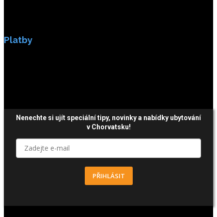
Platby
Platby jsou zabezpečeny SSL enkripci.
Nenechte si ujít speciální tipy, novinky a nabídky ubytování
v Chorvatsku!
PŘIHLÁSIT