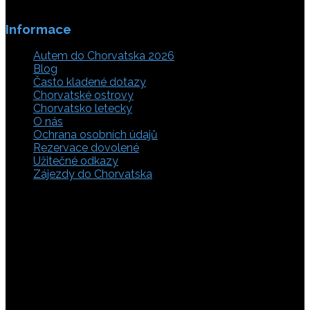
Informace
Autem do Chorvatska 2026
Blog
Často kladené dotazy
Chorvatské ostrovy
Chorvatsko letecky
O nás
Ochrana osobních údajů
Rezervace dovolené
Užitečné odkazy
Zájezdy do Chorvatska
Vyberte si z rozsáhlé nabídky ubytovacích zařízení,
apartmánů a ubytování u moře v soukromí v Chorvatsku.
Přečtěte si kompletní informace, hodnocení a zobrazte
fotogalerie. Chorvatsko je úžasné místo pro ty, kteří mají
rádi dobrodružství, plachtění, rybaření, poznávání památek
nebo jen chtějí strávit klidnou dovolenou na pobřeží. Ať už
hledáte ubytování v blízkosti pláže nebo v centru města,
můžete se rozhodnout, zda budete chtít strávit dovolenou
v klidném prostředí, či ve vile. Rezervujte si ubytování v