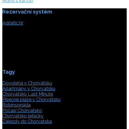
příspěvek
jedině s kartou
Rezervační systém
Adriatic.hr
Poljička cesta 26
21000 Split, Chorvátsko
info(@)adriatic.hr
IČ DPH: 16364086764
ID: HR-AB-21-020038491
Tagy
Dovolená v Chorvatsku
Apartmány v Chorvatsku
Chorvatsko Last Minute
Písečné pláže v Chorvatsku
Robinsonáda
Počasí Chorvatsko
Chorvatsko letecky
Zájezdy do Chorvatska