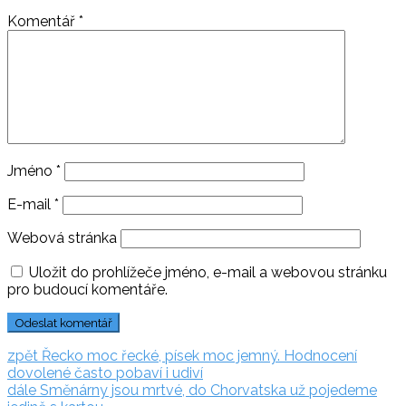
Komentář
*
Jméno
*
E-mail
*
Webová stránka
Uložit do prohlížeče jméno, e-mail a webovou stránku
pro budoucí komentáře.
Navigace
zpět:
zpět
Řecko moc řecké, písek moc jemný. Hodnocení
dovolené často pobaví i udiví
pro
dále:
dále
Směnárny jsou mrtvé, do Chorvatska už pojedeme