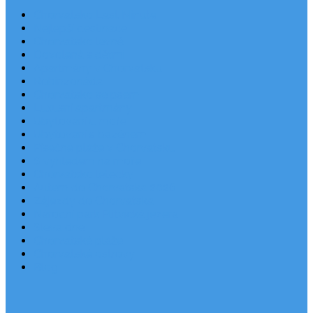
Chorvatsko Last Minute
Nejlepší destinace
Chorvatsko levně
Dovolená s dětmi
Apartmány v Chorvatsku
Robinzonáda
Chorvatsko se psem
Luxusní apartmány
Ubytování u moře
Ubytování s bazénem
Písečné pláže v Chorvatsku
S výhledem na moře
Chorvatsko letecky
Autem do Chorvatska 2026
Zájezdy do Chorvatska
Národní park Plitvická jezera
Sleva dne
Chorvatské pláže
Chorvatské ostrovy
Blog