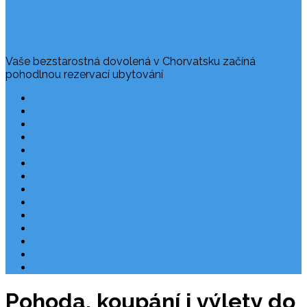
Vaše bezstarostná dovolená v Chorvatsku začíná
pohodlnou rezervací ubytování
Často kladené dotazy
Rezervace dovolené
Užitečné odkazy
O nás
Ochrana osobních údajů
Chorvatsko – nejlepší destinace
Robinzonáda Chorvatsko
Autem do Chorvatska 2026
Chorvatsko letecky
Zájezdy do Chorvatska
Národní park Plitvická jezera
Počasí Chorvatsko
Chorvatské ostrovy
Blog
Pohoda, koupání i výlety do