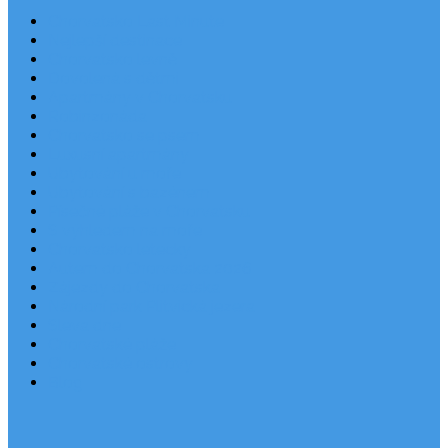
Chorvatsko Last Minute
Nejlepší destinace
Chorvatsko levně
Dovolená s dětmi
Apartmány v Chorvatsku
Robinzonáda
Chorvatsko se psem
Luxusní apartmány
Ubytování u moře
Ubytování s bazénem
Písečné pláže v Chorvatsku
S výhledem na moře
Chorvatsko letecky
Autem do Chorvatska 2026
Zájezdy do Chorvatska
Národní park Plitvická jezera
Sleva dne
Chorvatské pláže
Chorvatské ostrovy
Blog