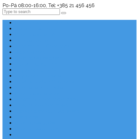
Po-Pá 08:00-16:00, Tel: +385 21 456 456
Search
Chorvatsko Last Minute
Nejlepší destinace
Chorvatsko levně
Dovolená s dětmi
Apartmány v Chorvatsku
Robinzonáda
Chorvatsko se psem
Luxusní apartmány
Ubytování u moře
Ubytování s bazénem
Písečné pláže v Chorvatsku
S výhledem na moře
Chorvatsko letecky
Autem do Chorvatska 2026
Zájezdy do Chorvatska
Národní park Plitvická jezera
Sleva dne
Chorvatské pláže
Chorvatské ostrovy
Blog