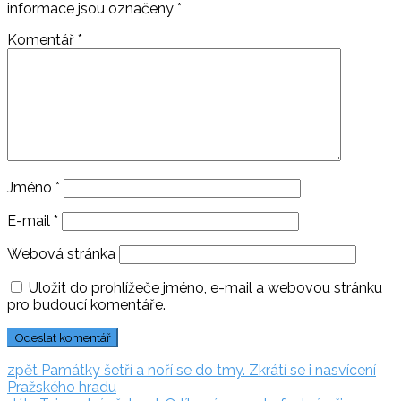
informace jsou označeny
*
Komentář
*
Jméno
*
E-mail
*
Webová stránka
Uložit do prohlížeče jméno, e-mail a webovou stránku
pro budoucí komentáře.
Navigace
zpět:
zpět
Památky šetří a noří se do tmy. Zkrátí se i nasvícení
Pražského hradu
pro