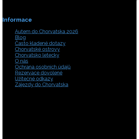
Informace
Autem do Chorvatska 2026
Blog
Často kladené dotazy
Chorvatské ostrovy
Chorvatsko letecky
O nás
Ochrana osobních údajů
Rezervace dovolené
Užitečné odkazy
Zájezdy do Chorvatska
Vyberte si z rozsáhlé nabídky ubytovacích zařízení,
apartmánů a ubytování u moře v soukromí v Chorvatsku.
Přečtěte si kompletní informace, hodnocení a zobrazte
fotogalerie. Chorvatsko je úžasné místo pro ty, kteří mají
rádi dobrodružství, plachtění, rybaření, poznávání památek
nebo jen chtějí strávit klidnou dovolenou na pobřeží. Ať už
hledáte ubytování v blízkosti pláže nebo v centru města,
můžete se rozhodnout, zda budete chtít strávit dovolenou