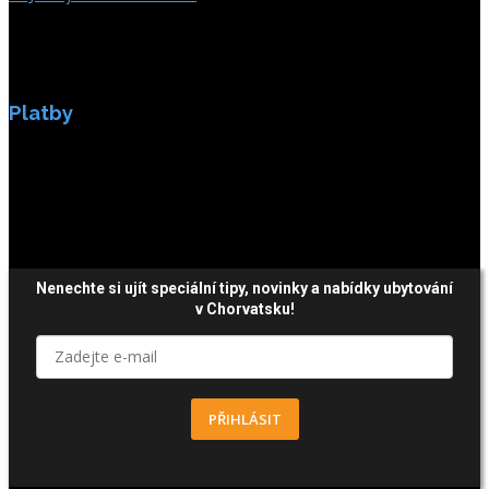
Platby
Platby jsou zabezpečeny SSL enkripci.
Nenechte si ujít speciální tipy, novinky a nabídky ubytování
v Chorvatsku!
PŘIHLÁSIT