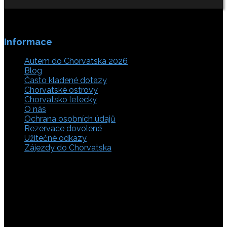
Informace
Autem do Chorvatska 2026
Blog
Často kladené dotazy
Chorvatské ostrovy
Chorvatsko letecky
O nás
Ochrana osobních údajů
Rezervace dovolené
Užitečné odkazy
Zájezdy do Chorvatska
Vyberte si z rozsáhlé nabídky ubytovacích zařízení,
apartmánů a ubytování u moře v soukromí v Chorvatsku.
Přečtěte si kompletní informace, hodnocení a zobrazte
fotogalerie. Chorvatsko je úžasné místo pro ty, kteří mají
rádi dobrodružství, plachtění, rybaření, poznávání památek
nebo jen chtějí strávit klidnou dovolenou na pobřeží. Ať už
hledáte ubytování v blízkosti pláže nebo v centru města,