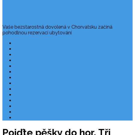
Vaše bezstarostná dovolená v Chorvatsku začíná
pohodlnou rezervací ubytování
Často kladené dotazy
Rezervace dovolené
Užitečné odkazy
O nás
Ochrana osobních údajů
Chorvatsko – nejlepší destinace
Robinzonáda Chorvatsko
Autem do Chorvatska 2026
Chorvatsko letecky
Zájezdy do Chorvatska
Národní park Plitvická jezera
Počasí Chorvatsko
Chorvatské ostrovy
Blog
Pojďte pěšky do hor. Tři