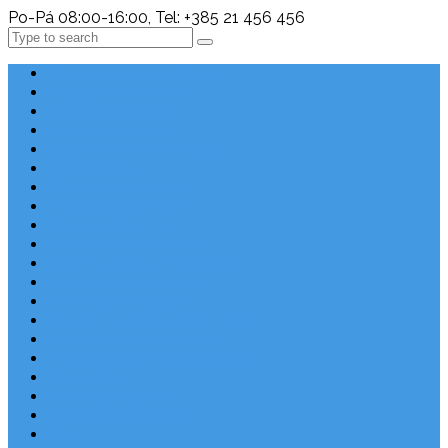
Po-Pá 08:00-16:00, Tel: +385 21 456 456
Search
Chorvatsko Last Minute
Nejlepší destinace
Chorvatsko levně
Dovolená s dětmi
Apartmány v Chorvatsku
Robinzonáda
Chorvatsko se psem
Luxusní apartmány
Ubytování u moře
Ubytování s bazénem
Písečné pláže v Chorvatsku
S výhledem na moře
Chorvatsko letecky
Autem do Chorvatska 2026
Zájezdy do Chorvatska
Národní park Plitvická jezera
Sleva dne
Chorvatské pláže
Chorvatské ostrovy
Blog