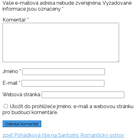
Vaše e-mailová adresa nebude zveřejněna.
Vyžadované
informace jsou označeny
*
Komentář
*
Jméno
*
E-mail
*
Webová stránka
Uložit do prohlížeče jméno, e-mail a webovou stránku
pro budoucí komentáře.
Navigace
zpět:
zpět
Pohádková říše na Santorini. Romantický ostrov