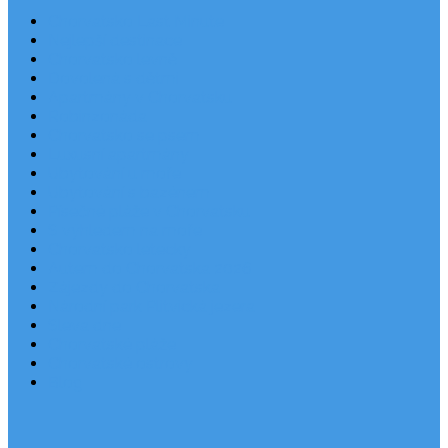
Chorvatsko Last Minute
Nejlepší destinace
Chorvatsko levně
Dovolená s dětmi
Apartmány v Chorvatsku
Robinzonáda
Chorvatsko se psem
Luxusní apartmány
Ubytování u moře
Ubytování s bazénem
Písečné pláže v Chorvatsku
S výhledem na moře
Chorvatsko letecky
Autem do Chorvatska 2026
Zájezdy do Chorvatska
Národní park Plitvická jezera
Sleva dne
Chorvatské pláže
Chorvatské ostrovy
Blog