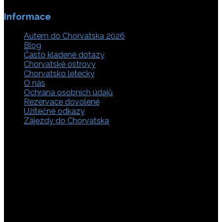
Informace
Autem do Chorvatska 2026
Blog
Často kladené dotazy
Chorvatské ostrovy
Chorvatsko letecky
O nás
Ochrana osobních údajů
Rezervace dovolené
Užitečné odkazy
Zájezdy do Chorvatska
Vyberte si z rozsáhlé nabídky ubytovacích zařízení,
apartmánů a ubytování u moře v soukromí v Chorvatsku.
Přečtěte si kompletní informace, hodnocení a zobrazte
fotogalerie. Chorvatsko je úžasné místo pro ty, kteří mají
rádi dobrodružství, plachtění, rybaření, poznávání památek
nebo jen chtějí strávit klidnou dovolenou na pobřeží. Ať už
hledáte ubytování v blízkosti pláže nebo v centru města,
můžete se rozhodnout, zda budete chtít strávit dovolenou
v klidném prostředí, či ve vile. Rezervujte si ubytování v