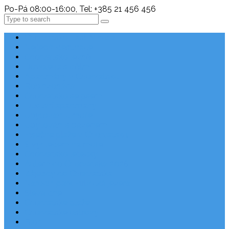
Po-Pá 08:00-16:00, Tel: +385 21 456 456
Search
Chorvatsko Last Minute
Nejlepší destinace
Chorvatsko levně
Dovolená s dětmi
Apartmány v Chorvatsku
Robinzonáda
Chorvatsko se psem
Luxusní apartmány
Ubytování u moře
Ubytování s bazénem
Písečné pláže v Chorvatsku
S výhledem na moře
Chorvatsko letecky
Autem do Chorvatska 2026
Zájezdy do Chorvatska
Národní park Plitvická jezera
Sleva dne
Chorvatské pláže
Chorvatské ostrovy
Blog