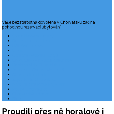
Vaše bezstarostná dovolená v Chorvatsku začíná
pohodlnou rezervací ubytování
Často kladené dotazy
Rezervace dovolené
Užitečné odkazy
O nás
Ochrana osobních údajů
Chorvatsko – nejlepší destinace
Robinzonáda Chorvatsko
Autem do Chorvatska 2026
Chorvatsko letecky
Zájezdy do Chorvatska
Národní park Plitvická jezera
Počasí Chorvatsko
Chorvatské ostrovy
Blog
Proudili přes ně horalové i