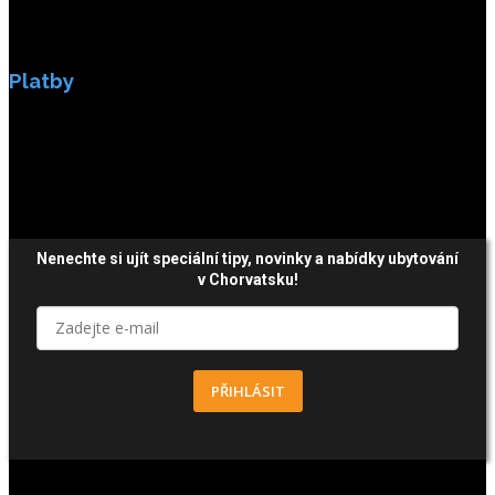
Platby
Platby jsou zabezpečeny SSL enkripci.
Nenechte si ujít speciální tipy, novinky a nabídky ubytování
v Chorvatsku!
PŘIHLÁSIT