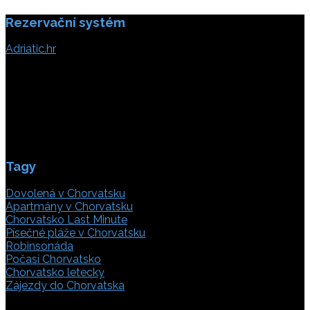
Rezervační systém
Adriatic.hr
Poljička cesta 26
21000 Split, Chorvátsko
info(@)adriatic.hr
IČ DPH: 16364086764
ID: HR-AB-21-020038491
Tagy
Dovolená v Chorvatsku
Apartmány v Chorvatsku
Chorvatsko Last Minute
Písečné pláže v Chorvatsku
Robinsonáda
Počasí Chorvatsko
Chorvatsko letecky
Zájezdy do Chorvatska