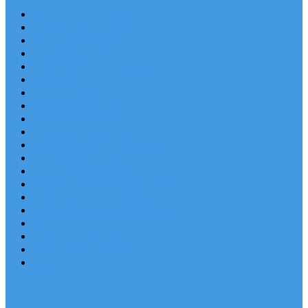
Chorvatsko Last Minute
Nejlepší destinace
Chorvatsko levně
Dovolená s dětmi
Apartmány v Chorvatsku
Robinzonáda
Chorvatsko se psem
Luxusní apartmány
Ubytování u moře
Ubytování s bazénem
Písečné pláže v Chorvatsku
S výhledem na moře
Chorvatsko letecky
Autem do Chorvatska 2026
Zájezdy do Chorvatska
Národní park Plitvická jezera
Sleva dne
Chorvatské pláže
Chorvatské ostrovy
Blog