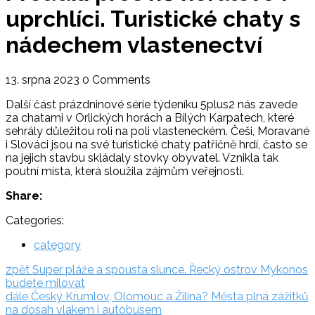
uprchlíci. Turistické chaty s
nádechem vlastenectví
13. srpna 2023
0 Comments
Další část prázdninové série týdeníku 5plus2 nás zavede
za chatami v Orlických horách a Bílých Karpatech, které
sehrály důležitou roli na poli vlasteneckém. Češi, Moravané
i Slováci jsou na své turistické chaty patřičně hrdí, často se
na jejich stavbu skládaly stovky obyvatel. Vznikla tak
poutní místa, která sloužila zájmům veřejnosti.
Share:
Categories:
category
Navigace
zpět:
zpět
Super pláže a spousta slunce. Řecký ostrov Mykonos
budete milovat
pro
dále:
dále
Český Krumlov, Olomouc a Žilina? Města plná zážitků
příspěvek
na dosah vlakem i autobusem