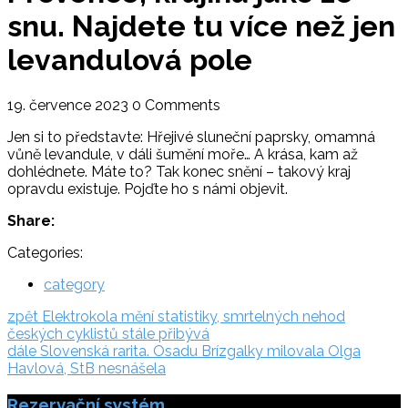
snu. Najdete tu více než jen
levandulová pole
19. července 2023
0 Comments
Jen si to představte: Hřejivé sluneční paprsky, omamná
vůně levandule, v dáli šumění moře… A krása, kam až
dohlédnete. Máte to? Tak konec snění – takový kraj
opravdu existuje. Pojďte ho s námi objevit.
Share:
Categories:
category
Navigace
zpět:
zpět
Elektrokola mění statistiky, smrtelných nehod
českých cyklistů stále přibývá
pro
dále:
dále
Slovenská rarita. Osadu Brízgalky milovala Olga
příspěvek
Havlová, StB nesnášela
Rezervační systém