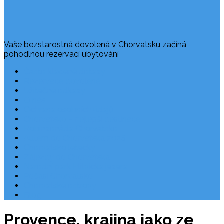
Vaše bezstarostná dovolená v Chorvatsku začíná
pohodlnou rezervací ubytování
Často kladené dotazy
Rezervace dovolené
Užitečné odkazy
O nás
Ochrana osobních údajů
Chorvatsko – nejlepší destinace
Robinzonáda Chorvatsko
Autem do Chorvatska 2026
Chorvatsko letecky
Zájezdy do Chorvatska
Národní park Plitvická jezera
Počasí Chorvatsko
Chorvatské ostrovy
Blog
Provence, krajina jako ze