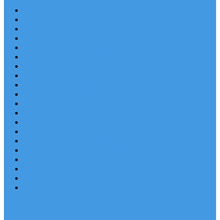
Chorvatsko Last Minute
Nejlepší destinace
Chorvatsko levně
Dovolená s dětmi
Apartmány v Chorvatsku
Robinzonáda
Chorvatsko se psem
Luxusní apartmány
Ubytování u moře
Ubytování s bazénem
Písečné pláže v Chorvatsku
S výhledem na moře
Chorvatsko letecky
Autem do Chorvatska 2026
Zájezdy do Chorvatska
Národní park Plitvická jezera
Sleva dne
Chorvatské pláže
Chorvatské ostrovy
Blog