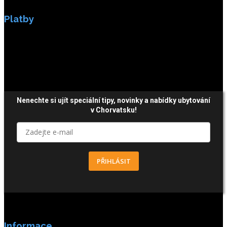
Platby
Platby jsou zabezpečeny SSL enkripci.
Nenechte si ujít speciální tipy, novinky a nabídky ubytování
v Chorvatsku!
PŘIHLÁSIT
Informace