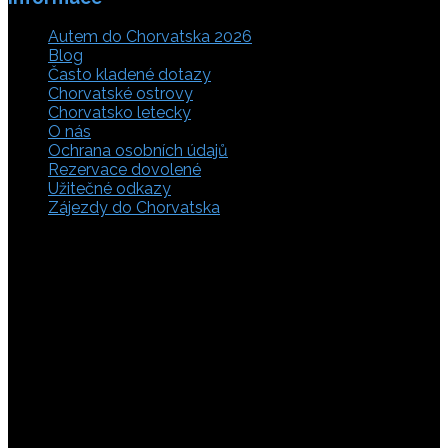
Autem do Chorvatska 2026
Blog
Často kladené dotazy
Chorvatské ostrovy
Chorvatsko letecky
O nás
Ochrana osobních údajů
Rezervace dovolené
Užitečné odkazy
Zájezdy do Chorvatska
Vyberte si z rozsáhlé nabídky ubytovacích zařízení,
apartmánů a ubytování u moře v soukromí v Chorvatsku.
Přečtěte si kompletní informace, hodnocení a zobrazte
fotogalerie. Chorvatsko je úžasné místo pro ty, kteří mají
rádi dobrodružství, plachtění, rybaření, poznávání památek
nebo jen chtějí strávit klidnou dovolenou na pobřeží. Ať už
hledáte ubytování v blízkosti pláže nebo v centru města,
můžete se rozhodnout, zda budete chtít strávit dovolenou
v klidném prostředí, či ve vile. Rezervujte si ubytování v
Chorvatsku online a využijte srovnávač, který umožňuje
vyhledávat podle lokality a ceny. Na těchto stránkách