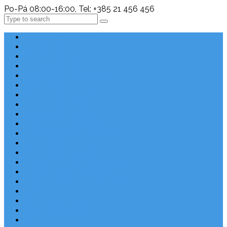
Po-Pá 08:00-16:00, Tel: +385 21 456 456
Search
Chorvatsko Last Minute
Nejlepší destinace
Chorvatsko levně
Dovolená s dětmi
Apartmány v Chorvatsku
Robinzonáda
Chorvatsko se psem
Luxusní apartmány
Ubytování u moře
Ubytování s bazénem
Písečné pláže v Chorvatsku
S výhledem na moře
Chorvatsko letecky
Autem do Chorvatska 2026
Zájezdy do Chorvatska
Národní park Plitvická jezera
Sleva dne
Chorvatské pláže
Chorvatské ostrovy
Blog