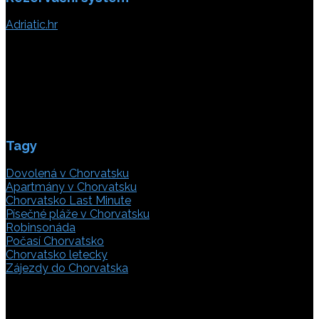
Adriatic.hr
Poljička cesta 26
21000 Split, Chorvátsko
info(@)adriatic.hr
IČ DPH: 16364086764
ID: HR-AB-21-020038491
Tagy
Dovolená v Chorvatsku
Apartmány v Chorvatsku
Chorvatsko Last Minute
Písečné pláže v Chorvatsku
Robinsonáda
Počasí Chorvatsko
Chorvatsko letecky
Zájezdy do Chorvatska