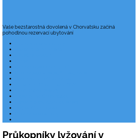
Vaše bezstarostná dovolená v Chorvatsku začíná
pohodlnou rezervací ubytování
Často kladené dotazy
Rezervace dovolené
Užitečné odkazy
O nás
Ochrana osobních údajů
Chorvatsko – nejlepší destinace
Robinzonáda Chorvatsko
Autem do Chorvatska 2026
Chorvatsko letecky
Zájezdy do Chorvatska
Národní park Plitvická jezera
Počasí Chorvatsko
Chorvatské ostrovy
Blog
Průkopníky lyžování v