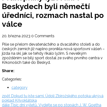
Beskydech byli němečtí
úředníci, rozmach nastal po
válce
20. března 2023
0 Comments
Píše se přelom devatenáctého a dvacátého století a do
českých zemích již naplno pronikla nová sportovní vášeň –
jízda na ski, jak se tehdy říkalo lyžím. S nevelkým
zpožděním se bílý sport dostal ze svého prvního centra v
Krkonoších také do Beskyd.
Share:
Categories:
category
Navigace
zpět:
zpět
Dokud tu jste sami. Údolí Zbirožského potoka ukrývá
poklad Křivoklátska
pro
dále:
dále
Tisíc dní výletů. Vydejte se po stopách J. W. Goetha