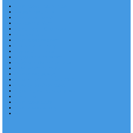
Chorvatsko Last Minute
Nejlepší destinace
Chorvatsko levně
Dovolená s dětmi
Apartmány v Chorvatsku
Robinzonáda
Chorvatsko se psem
Luxusní apartmány
Ubytování u moře
Ubytování s bazénem
Písečné pláže v Chorvatsku
S výhledem na moře
Chorvatsko letecky
Autem do Chorvatska 2026
Zájezdy do Chorvatska
Národní park Plitvická jezera
Sleva dne
Chorvatské pláže
Chorvatské ostrovy
Blog