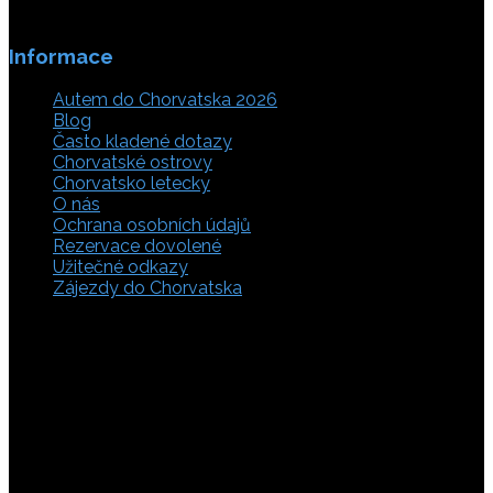
Informace
Autem do Chorvatska 2026
Blog
Často kladené dotazy
Chorvatské ostrovy
Chorvatsko letecky
O nás
Ochrana osobních údajů
Rezervace dovolené
Užitečné odkazy
Zájezdy do Chorvatska
Vyberte si z rozsáhlé nabídky ubytovacích zařízení,
apartmánů a ubytování u moře v soukromí v Chorvatsku.
Přečtěte si kompletní informace, hodnocení a zobrazte
fotogalerie. Chorvatsko je úžasné místo pro ty, kteří mají
rádi dobrodružství, plachtění, rybaření, poznávání památek
nebo jen chtějí strávit klidnou dovolenou na pobřeží. Ať už
hledáte ubytování v blízkosti pláže nebo v centru města,
můžete se rozhodnout, zda budete chtít strávit dovolenou