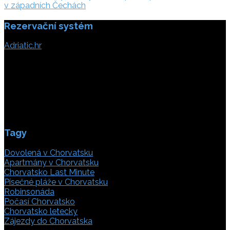
příspěvek
v západních Čechách
Rezervační systém
Adriatic.hr
Poljička cesta 26
21000 Split, Chorvátsko
info(@)adriatic.hr
IČ DPH: 16364086764
ID: HR-AB-21-020038491
Tagy
Dovolená v Chorvatsku
Apartmány v Chorvatsku
Chorvatsko Last Minute
Písečné pláže v Chorvatsku
Robinsonáda
Počasí Chorvatsko
Chorvatsko letecky
Zájezdy do Chorvatska