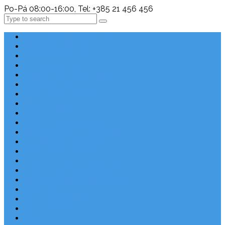
Po-Pá 08:00-16:00, Tel: +385 21 456 456
Search
Chorvatsko Last Minute
Nejlepší destinace
Chorvatsko levně
Dovolená s dětmi
Apartmány v Chorvatsku
Robinzonáda
Chorvatsko se psem
Luxusní apartmány
Ubytování u moře
Ubytování s bazénem
Písečné pláže v Chorvatsku
S výhledem na moře
Chorvatsko letecky
Autem do Chorvatska 2026
Zájezdy do Chorvatska
Národní park Plitvická jezera
Sleva dne
Chorvatské pláže
Chorvatské ostrovy
Blog