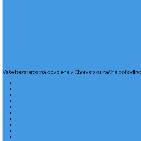
Vaše bezstarostná dovolená v Chorvatsku začíná pohodlno
Často kladené dotazy
Rezervace dovolené
Užitečné odkazy
O nás
Ochrana osobních údajů
Chorvatsko – nejlepší destinace
Robinzonáda Chorvatsko
Autem do Chorvatska 2026
Chorvatsko letecky
Zájezdy do Chorvatska