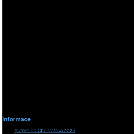
Platby jsou zabezpečeny SSL enkripci.
Informace
Autem do Chorvatska 2026