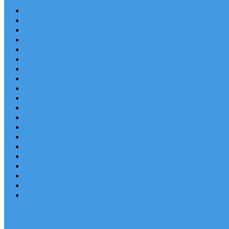
Chorvatsko Last Minute
Nejlepší destinace
Chorvatsko levně
Dovolená s dětmi
Apartmány v Chorvatsku
Robinzonáda
Chorvatsko se psem
Luxusní apartmány
Ubytování u moře
Ubytování s bazénem
Písečné pláže v Chorvatsku
S výhledem na moře
Chorvatsko letecky
Autem do Chorvatska 2026
Zájezdy do Chorvatska
Národní park Plitvická jezera
Sleva dne
Chorvatské pláže
Chorvatské ostrovy
Blog