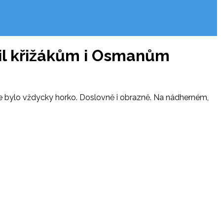
třil křižákům i Osmanům
 kde bylo vždycky horko. Doslovně i obrazně. Na nádherném,