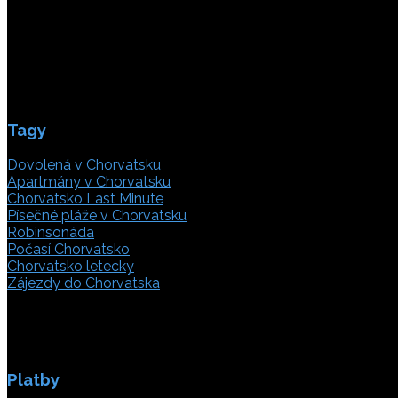
21000 Split, Chorvátsko
info(@)adriatic.hr
IČ DPH: 16364086764
ID: HR-AB-21-020038491
Tagy
Dovolená v Chorvatsku
Apartmány v Chorvatsku
Chorvatsko Last Minute
Písečné pláže v Chorvatsku
Robinsonáda
Počasí Chorvatsko
Chorvatsko letecky
Zájezdy do Chorvatska
Platby