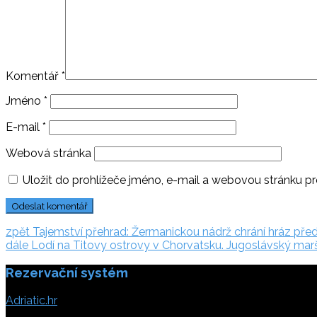
Komentář
*
Jméno
*
E-mail
*
Webová stránka
Uložit do prohlížeče jméno, e-mail a webovou stránku p
Navigace
zpět:
zpět
Tajemství přehrad: Žermanickou nádrž chrání hráz před
dále:
dále
Lodí na Titovy ostrovy v Chorvatsku. Jugoslávský maršá
pro
Rezervační systém
příspěvek
Adriatic.hr
Poljička cesta 26