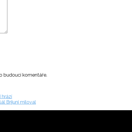
ro budoucí komentáře.
 hrází
l Brijuni miloval