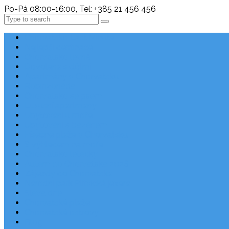
Po-Pá 08:00-16:00, Tel: +385 21 456 456
Search
Chorvatsko Last Minute
Nejlepší destinace
Chorvatsko levně
Dovolená s dětmi
Apartmány v Chorvatsku
Robinzonáda
Chorvatsko se psem
Luxusní apartmány
Ubytování u moře
Ubytování s bazénem
Písečné pláže v Chorvatsku
S výhledem na moře
Chorvatsko letecky
Autem do Chorvatska 2026
Zájezdy do Chorvatska
Národní park Plitvická jezera
Sleva dne
Chorvatské pláže
Chorvatské ostrovy
Blog