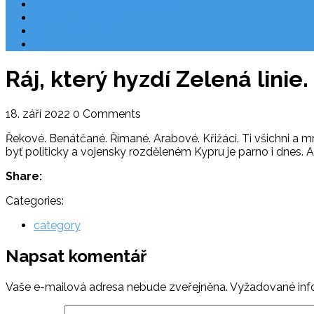
Národní park Plitvická jezera
Počasí Chorvatsko
Chorvatské ostrovy
Blog
Ráj, který hyzdí Zelená lini
18. září 2022
0 Comments
Řekové. Benátčané. Římané. Arabové. Křižáci. Ti všichni a m
byť politicky a vojensky rozděleném Kypru je parno i dnes. A
Share:
Categories:
category
Napsat komentář
Vaše e-mailová adresa nebude zveřejněna.
Vyžadované inf