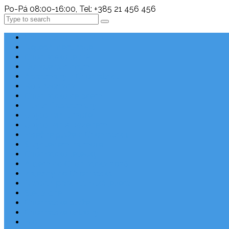
Po-Pá 08:00-16:00, Tel: +385 21 456 456
Search
Chorvatsko Last Minute
Nejlepší destinace
Chorvatsko levně
Dovolená s dětmi
Apartmány v Chorvatsku
Robinzonáda
Chorvatsko se psem
Luxusní apartmány
Ubytování u moře
Ubytování s bazénem
Písečné pláže v Chorvatsku
S výhledem na moře
Chorvatsko letecky
Autem do Chorvatska 2026
Zájezdy do Chorvatska
Národní park Plitvická jezera
Sleva dne
Chorvatské pláže
Chorvatské ostrovy
Blog