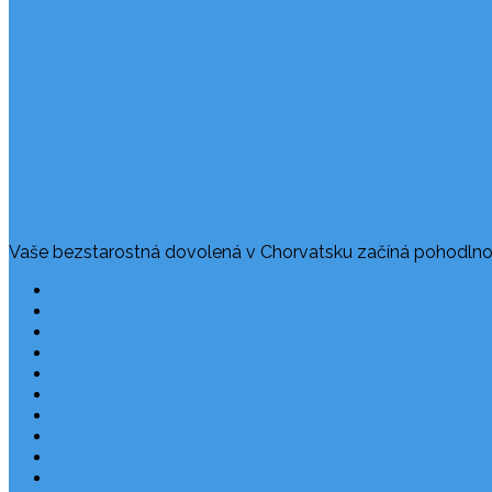
Vaše bezstarostná dovolená v Chorvatsku začíná pohodlno
Často kladené dotazy
Rezervace dovolené
Užitečné odkazy
O nás
Ochrana osobních údajů
Chorvatsko – nejlepší destinace
Robinzonáda Chorvatsko
Autem do Chorvatska 2026
Chorvatsko letecky
Zájezdy do Chorvatska