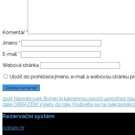
Komentář
*
Jméno
*
E-mail
*
Webová stránka
Uložit do prohlížeče jméno, e-mail a webovou stránku p
Navigace
zpět:
zpět
Národní park Burren je kamennou pouští uprostřed šťa
dále:
dále
OBRAZEM: Výlety do ráje. Podívejte se na nejkrásnější 
pro
Rezervační systém
příspěvek
Adriatic.hr
Poljička cesta 26