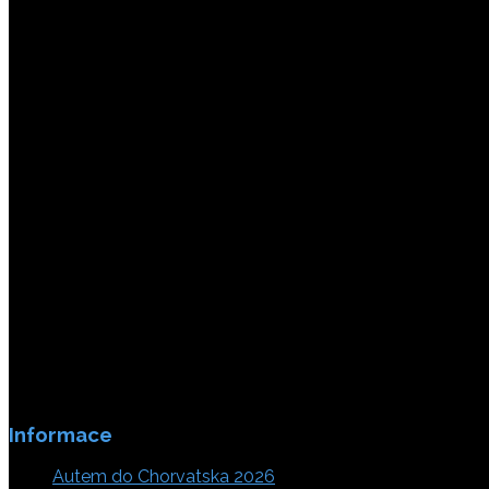
Platby jsou zabezpečeny SSL enkripci.
Informace
Autem do Chorvatska 2026