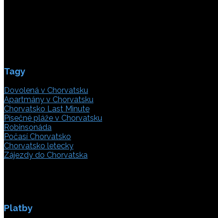
21000 Split, Chorvátsko
info(@)adriatic.hr
IČ DPH: 16364086764
ID: HR-AB-21-020038491
Tagy
Dovolená v Chorvatsku
Apartmány v Chorvatsku
Chorvatsko Last Minute
Písečné pláže v Chorvatsku
Robinsonáda
Počasí Chorvatsko
Chorvatsko letecky
Zájezdy do Chorvatska
Platby