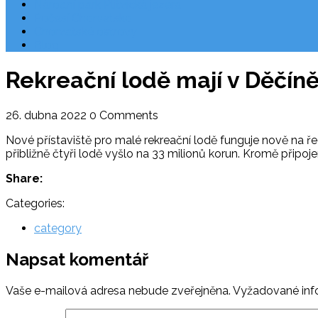
Národní park Plitvická jezera
Počasí Chorvatsko
Chorvatské ostrovy
Blog
Rekreační lodě mají v Děčíně
26. dubna 2022
0 Comments
Nové přístaviště pro malé rekreační lodě funguje nově na řec
přibližně čtyři lodě vyšlo na 33 milionů korun. Kromě připojen
Share:
Categories:
category
Napsat komentář
Vaše e-mailová adresa nebude zveřejněna.
Vyžadované inf