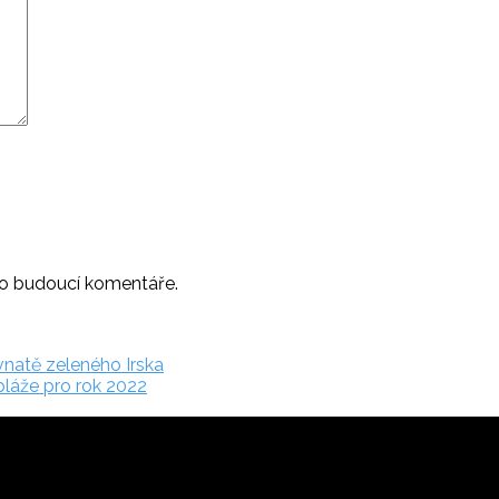
ro budoucí komentáře.
vnatě zeleného Irska
pláže pro rok 2022