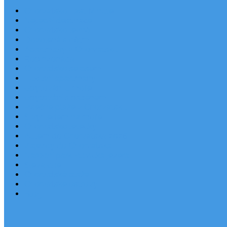
Chorvatsko Last Minute
Nejlepší destinace
Chorvatsko levně
Dovolená s dětmi
Apartmány v Chorvatsku
Robinzonáda
Chorvatsko se psem
Luxusní apartmány
Ubytování u moře
Ubytování s bazénem
Písečné pláže v Chorvatsku
S výhledem na moře
Chorvatsko letecky
Autem do Chorvatska 2026
Zájezdy do Chorvatska
Národní park Plitvická jezera
Sleva dne
Chorvatské pláže
Chorvatské ostrovy
Blog