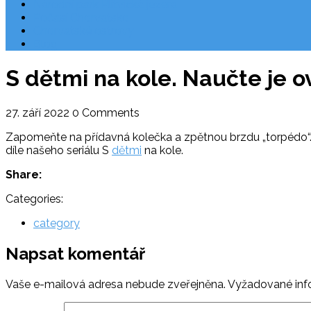
Národní park Plitvická jezera
Počasí Chorvatsko
Chorvatské ostrovy
Blog
S dětmi na kole. Naučte je o
27. září 2022
0 Comments
Zapomeňte na přídavná kolečka a zpětnou brzdu „torpédo“. Co 
díle našeho seriálu S
dětmi
na kole.
Share:
Categories:
category
Napsat komentář
Vaše e-mailová adresa nebude zveřejněna.
Vyžadované inf