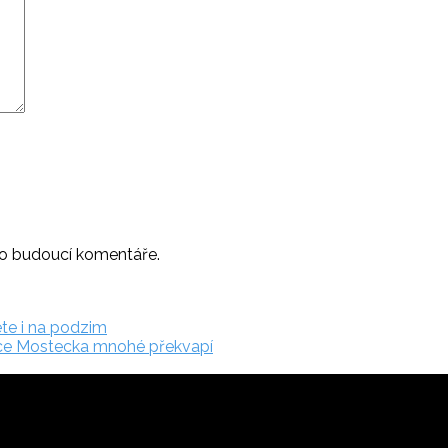
ro budoucí komentáře.
ete i na podzim
ice Mostecka mnohé překvapí