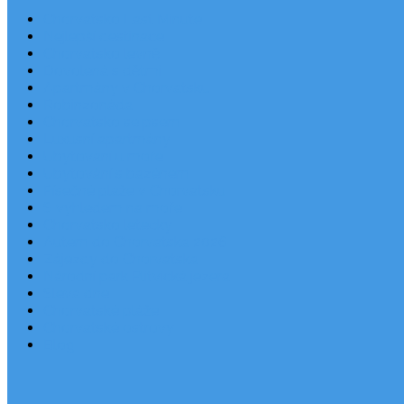
Chorvatsko Last Minute
Nejlepší destinace
Chorvatsko levně
Dovolená s dětmi
Apartmány v Chorvatsku
Robinzonáda
Chorvatsko se psem
Luxusní apartmány
Ubytování u moře
Ubytování s bazénem
Písečné pláže v Chorvatsku
S výhledem na moře
Chorvatsko letecky
Autem do Chorvatska 2026
Zájezdy do Chorvatska
Národní park Plitvická jezera
Sleva dne
Chorvatské pláže
Chorvatské ostrovy
Blog