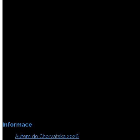
Platby jsou zabezpečeny SSL enkripci.
Informace
Autem do Chorvatska 2026