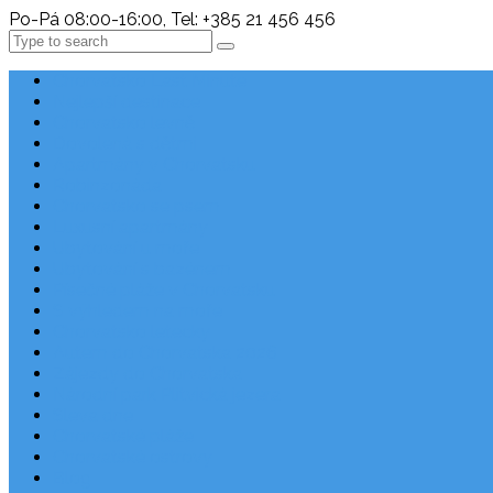
Po-Pá 08:00-16:00, Tel: +385 21 456 456
Search
Chorvatsko Last Minute
Nejlepší destinace
Chorvatsko levně
Dovolená s dětmi
Apartmány v Chorvatsku
Robinzonáda
Chorvatsko se psem
Luxusní apartmány
Ubytování u moře
Ubytování s bazénem
Písečné pláže v Chorvatsku
S výhledem na moře
Chorvatsko letecky
Autem do Chorvatska 2026
Zájezdy do Chorvatska
Národní park Plitvická jezera
Sleva dne
Chorvatské pláže
Chorvatské ostrovy
Blog