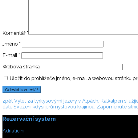
Komentář
*
Jméno
*
E-mail
*
Webová stránka
Uložit do prohlížeče jméno, e-mail a webovou stránku p
Navigace
zpět:
zpět
Výlet za tyrkysovými jezery v Alpách. Kalkalpen si užij
dále:
dále
Svezení kdysi průmyslovou krajinou. Zapomenuté siln
pro
Rezervační systém
příspěvek
Adriatic.hr
Poljička cesta 26