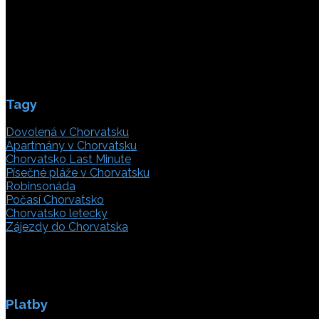
21000 Split, Chorvátsko
info(@)adriatic.hr
IČ DPH: 16364086764
ID: HR-AB-21-020038491
Tagy
Dovolená v Chorvatsku
Apartmány v Chorvatsku
Chorvatsko Last Minute
Písečné pláže v Chorvatsku
Robinsonáda
Počasí Chorvatsko
Chorvatsko letecky
Zájezdy do Chorvatska
Platby