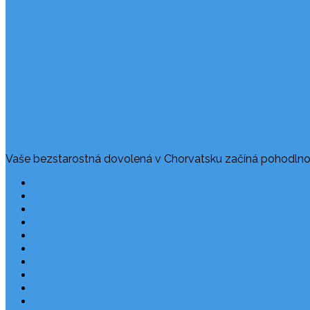
Vaše bezstarostná dovolená v Chorvatsku začíná pohodlno
Často kladené dotazy
Rezervace dovolené
Užitečné odkazy
O nás
Ochrana osobních údajů
Chorvatsko – nejlepší destinace
Robinzonáda Chorvatsko
Autem do Chorvatska 2026
Chorvatsko letecky
Zájezdy do Chorvatska