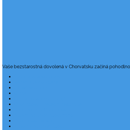
Vaše bezstarostná dovolená v Chorvatsku začíná pohodlno
Často kladené dotazy
Rezervace dovolené
Užitečné odkazy
O nás
Ochrana osobních údajů
Chorvatsko – nejlepší destinace
Robinzonáda Chorvatsko
Autem do Chorvatska 2026
Chorvatsko letecky
Zájezdy do Chorvatska