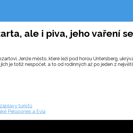
ta, ale i piva, jeho vaření se 
tovi. Jenže město, které leží pod horou Untersberg, ukrývá i
ich je totiž nespočet, a to od rodinných až po jeden z největ
záplavy turistů
také Peloponés a Evia