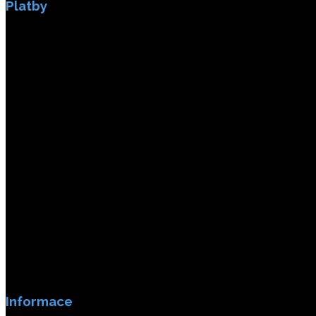
Platby
Platby jsou zabezpečeny SSL enkripci.
Informace