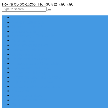
Po-Pá 08:00-16:00, Tel: +385 21 456 456
Search
Chorvatsko Last Minute
Nejlepší destinace
Chorvatsko levně
Dovolená s dětmi
Apartmány v Chorvatsku
Robinzonáda
Chorvatsko se psem
Luxusní apartmány
Ubytování u moře
Ubytování s bazénem
Písečné pláže v Chorvatsku
S výhledem na moře
Chorvatsko letecky
Autem do Chorvatska 2026
Zájezdy do Chorvatska
Národní park Plitvická jezera
Sleva dne
Chorvatské pláže
Chorvatské ostrovy
Blog