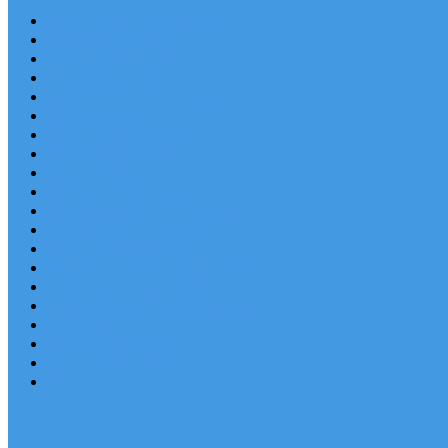
Chorvatsko Last Minute
Nejlepší destinace
Chorvatsko levně
Dovolená s dětmi
Apartmány v Chorvatsku
Robinzonáda
Chorvatsko se psem
Luxusní apartmány
Ubytování u moře
Ubytování s bazénem
Písečné pláže v Chorvatsku
S výhledem na moře
Chorvatsko letecky
Autem do Chorvatska 2026
Zájezdy do Chorvatska
Národní park Plitvická jezera
Sleva dne
Chorvatské pláže
Chorvatské ostrovy
Blog