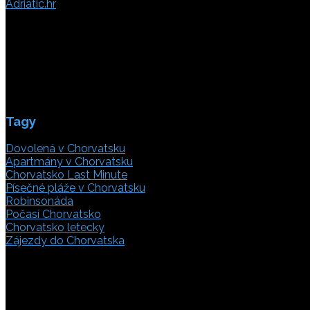
Adriatic.hr
Poljička cesta 26
21000 Split, Chorvátsko
info(@)adriatic.hr
IČ DPH: 16364086764
ID: HR-AB-21-020038491
Tagy
Dovolená v Chorvatsku
Apartmány v Chorvatsku
Chorvatsko Last Minute
Písečné pláže v Chorvatsku
Robinsonáda
Počasí Chorvatsko
Chorvatsko letecky
Zájezdy do Chorvatska