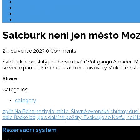
Národní park Plitvická jezera
Počasí Chorvatsko
Chorvatské ostrovy
Blog
Salcburk není jen město Mozar
24. července 2023
0 Comments
Salcburk je proslulý především kvůli Wolfgangu Amadeu Mozar
se vedle památek mohou stát třeba pivovary. V okolí města j
Share:
Categories:
category
Navigace
zpět:
zpět
Na Boha nezbylo místo. Slavné evropské chrámy dusí 
dále:
dále
Řecko bojuje s dalšími požáry. Evakuuje se Korfu, hoří 
pro
Rezervační systém
příspěvek