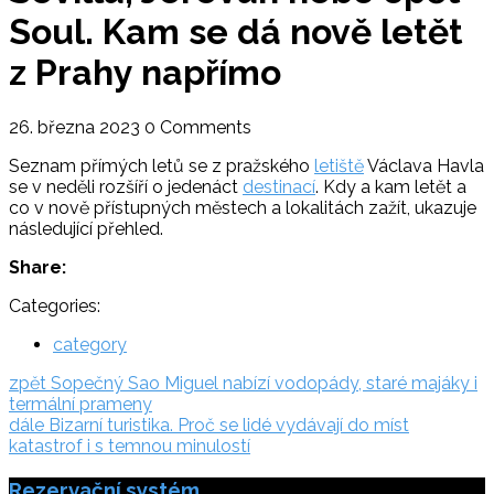
Soul. Kam se dá nově letět
z Prahy napřímo
26. března 2023
0 Comments
Seznam přímých letů se z pražského
letiště
Václava Havla
se v neděli rozšíří o jedenáct
destinací
. Kdy a kam letět a
co v nově přístupných městech a lokalitách zažít, ukazuje
následující přehled.
Share:
Categories:
category
Navigace
zpět:
zpět
Sopečný Sao Miguel nabízí vodopády, staré majáky i
termální prameny
pro
dále:
dále
Bizarní turistika. Proč se lidé vydávají do míst
příspěvek
katastrof i s temnou minulostí
Rezervační systém