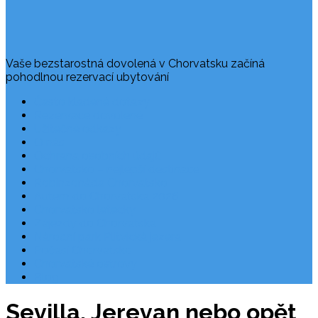
Vaše bezstarostná dovolená v Chorvatsku začíná
pohodlnou rezervací ubytování
Často kladené dotazy
Rezervace dovolené
Užitečné odkazy
O nás
Ochrana osobních údajů
Chorvatsko – nejlepší destinace
Robinzonáda Chorvatsko
Autem do Chorvatska 2026
Chorvatsko letecky
Zájezdy do Chorvatska
Národní park Plitvická jezera
Počasí Chorvatsko
Chorvatské ostrovy
Blog
Sevilla, Jerevan nebo opět