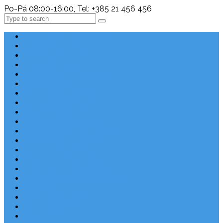
Po-Pá 08:00-16:00, Tel: +385 21 456 456
Search
Chorvatsko Last Minute
Nejlepší destinace
Chorvatsko levně
Dovolená s dětmi
Apartmány v Chorvatsku
Robinzonáda
Chorvatsko se psem
Luxusní apartmány
Ubytování u moře
Ubytování s bazénem
Písečné pláže v Chorvatsku
S výhledem na moře
Chorvatsko letecky
Autem do Chorvatska 2026
Zájezdy do Chorvatska
Národní park Plitvická jezera
Sleva dne
Chorvatské pláže
Chorvatské ostrovy
Blog