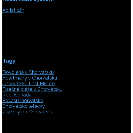
Adriatic.hr
Poljička cesta 26
21000 Split, Chorvátsko
info(@)adriatic.hr
IČ DPH: 16364086764
ID: HR-AB-21-020038491
Tagy
Dovolená v Chorvatsku
Apartmány v Chorvatsku
Chorvatsko Last Minute
Písečné pláže v Chorvatsku
Robinsonáda
Počasí Chorvatsko
Chorvatsko letecky
Zájezdy do Chorvatska