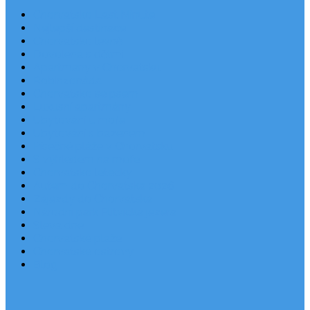
Chorvatsko Last Minute
Nejlepší destinace
Chorvatsko levně
Dovolená s dětmi
Apartmány v Chorvatsku
Robinzonáda
Chorvatsko se psem
Luxusní apartmány
Ubytování u moře
Ubytování s bazénem
Písečné pláže v Chorvatsku
S výhledem na moře
Chorvatsko letecky
Autem do Chorvatska 2026
Zájezdy do Chorvatska
Národní park Plitvická jezera
Sleva dne
Chorvatské pláže
Chorvatské ostrovy
Blog