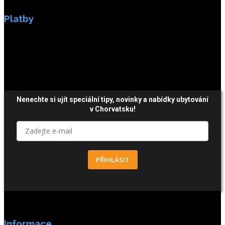
Platby
Platby jsou zabezpečeny SSL enkripci.
Nenechte si ujít speciální tipy, novinky a nabídky ubytování
v Chorvatsku!
PŘIHLÁSIT
Informace