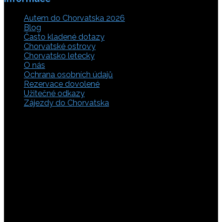
Autem do Chorvatska 2026
Blog
Často kladené dotazy
Chorvatské ostrovy
Chorvatsko letecky
O nás
Ochrana osobních údajů
Rezervace dovolené
Užitečné odkazy
Zájezdy do Chorvatska
Vyberte si z rozsáhlé nabídky ubytovacích zařízení,
apartmánů a ubytování u moře v soukromí v Chorvatsku.
Přečtěte si kompletní informace, hodnocení a zobrazte
fotogalerie. Chorvatsko je úžasné místo pro ty, kteří mají
rádi dobrodružství, plachtění, rybaření, poznávání památek
nebo jen chtějí strávit klidnou dovolenou na pobřeží. Ať už
hledáte ubytování v blízkosti pláže nebo v centru města,
můžete se rozhodnout, zda budete chtít strávit dovolenou
v klidném prostředí, či ve vile. Rezervujte si ubytování v
Chorvatsku online a využijte srovnávač, který umožňuje
vyhledávat podle lokality a ceny. Na těchto stránkách