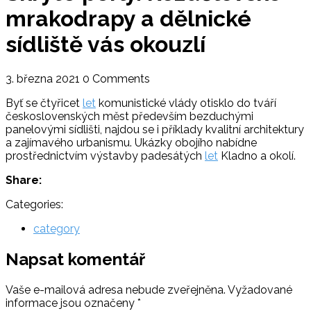
mrakodrapy a dělnické
sídliště vás okouzlí
3. března 2021
0 Comments
Byť se čtyřicet
let
komunistické vlády otisklo do tváří
československých měst především bezduchými
panelovými sídlišti, najdou se i příklady kvalitní architektury
a zajímavého urbanismu. Ukázky obojího nabídne
prostřednictvím výstavby padesátých
let
Kladno a okolí.
Share:
Categories:
category
Napsat komentář
Vaše e-mailová adresa nebude zveřejněna.
Vyžadované
informace jsou označeny
*