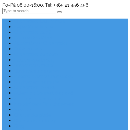
Po-Pá 08:00-16:00, Tel: +385 21 456 456
Search
Chorvatsko Last Minute
Nejlepší destinace
Chorvatsko levně
Dovolená s dětmi
Apartmány v Chorvatsku
Robinzonáda
Chorvatsko se psem
Luxusní apartmány
Ubytování u moře
Ubytování s bazénem
Písečné pláže v Chorvatsku
S výhledem na moře
Chorvatsko letecky
Autem do Chorvatska 2026
Zájezdy do Chorvatska
Národní park Plitvická jezera
Sleva dne
Chorvatské pláže
Chorvatské ostrovy
Blog