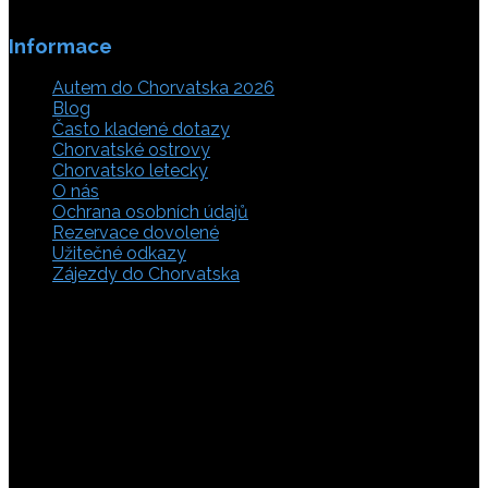
Informace
Autem do Chorvatska 2026
Blog
Často kladené dotazy
Chorvatské ostrovy
Chorvatsko letecky
O nás
Ochrana osobních údajů
Rezervace dovolené
Užitečné odkazy
Zájezdy do Chorvatska
Vyberte si z rozsáhlé nabídky ubytovacích zařízení,
apartmánů a ubytování u moře v soukromí v Chorvatsku.
Přečtěte si kompletní informace, hodnocení a zobrazte
fotogalerie. Chorvatsko je úžasné místo pro ty, kteří mají
rádi dobrodružství, plachtění, rybaření, poznávání památek
nebo jen chtějí strávit klidnou dovolenou na pobřeží. Ať už
hledáte ubytování v blízkosti pláže nebo v centru města,
můžete se rozhodnout, zda budete chtít strávit dovolenou
v klidném prostředí, či ve vile. Rezervujte si ubytování v