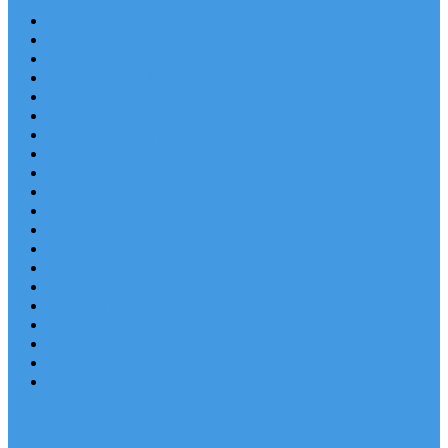
Chorvatsko Last Minute
Nejlepší destinace
Chorvatsko levně
Dovolená s dětmi
Apartmány v Chorvatsku
Robinzonáda
Chorvatsko se psem
Luxusní apartmány
Ubytování u moře
Ubytování s bazénem
Písečné pláže v Chorvatsku
S výhledem na moře
Chorvatsko letecky
Autem do Chorvatska 2026
Zájezdy do Chorvatska
Národní park Plitvická jezera
Sleva dne
Chorvatské pláže
Chorvatské ostrovy
Blog