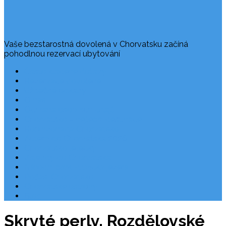
Vaše bezstarostná dovolená v Chorvatsku začíná
pohodlnou rezervací ubytování
Často kladené dotazy
Rezervace dovolené
Užitečné odkazy
O nás
Ochrana osobních údajů
Chorvatsko – nejlepší destinace
Robinzonáda Chorvatsko
Autem do Chorvatska 2026
Chorvatsko letecky
Zájezdy do Chorvatska
Národní park Plitvická jezera
Počasí Chorvatsko
Chorvatské ostrovy
Blog
Skryté perly. Rozdělovské