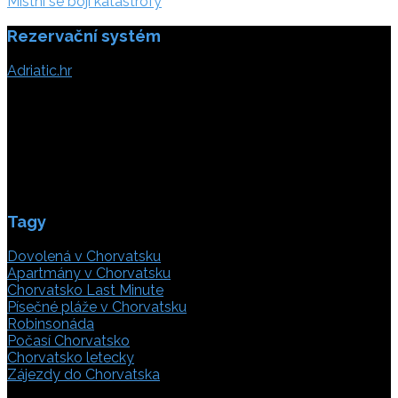
příspěvek
Místní se bojí katastrofy
Rezervační systém
Adriatic.hr
Poljička cesta 26
21000 Split, Chorvátsko
info(@)adriatic.hr
IČ DPH: 16364086764
ID: HR-AB-21-020038491
Tagy
Dovolená v Chorvatsku
Apartmány v Chorvatsku
Chorvatsko Last Minute
Písečné pláže v Chorvatsku
Robinsonáda
Počasí Chorvatsko
Chorvatsko letecky
Zájezdy do Chorvatska