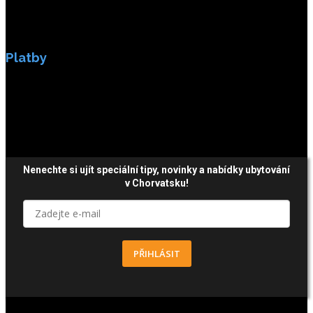
Platby
Platby jsou zabezpečeny SSL enkripci.
Nenechte si ujít speciální tipy, novinky a nabídky ubytování
v Chorvatsku!
PŘIHLÁSIT