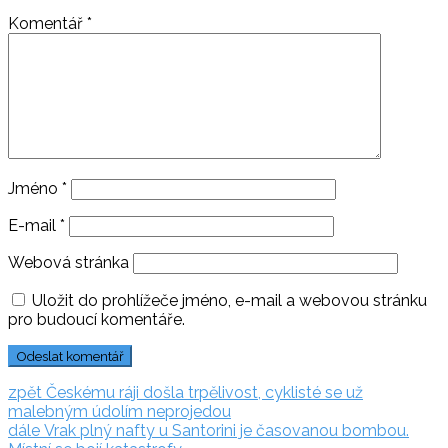
Komentář
*
Jméno
*
E-mail
*
Webová stránka
Uložit do prohlížeče jméno, e-mail a webovou stránku
pro budoucí komentáře.
Navigace
zpět:
zpět
Českému ráji došla trpělivost, cyklisté se už
malebným údolím neprojedou
pro
dále:
dále
Vrak plný nafty u Santorini je časovanou bombou.