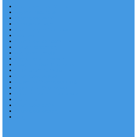
Chorvatsko Last Minute
Nejlepší destinace
Chorvatsko levně
Dovolená s dětmi
Apartmány v Chorvatsku
Robinzonáda
Chorvatsko se psem
Luxusní apartmány
Ubytování u moře
Ubytování s bazénem
Písečné pláže v Chorvatsku
S výhledem na moře
Chorvatsko letecky
Autem do Chorvatska 2026
Zájezdy do Chorvatska
Národní park Plitvická jezera
Sleva dne
Chorvatské pláže
Chorvatské ostrovy
Blog