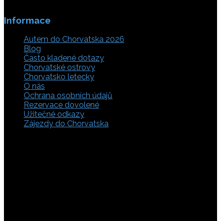
Informace
Autem do Chorvatska 2026
Blog
Často kladené dotazy
Chorvatské ostrovy
Chorvatsko letecky
O nás
Ochrana osobních údajů
Rezervace dovolené
Užitečné odkazy
Zájezdy do Chorvatska
Vyberte si z rozsáhlé nabídky ubytovacích zařízení,
apartmánů a ubytování u moře v soukromí v Chorvatsku.
Přečtěte si kompletní informace, hodnocení a zobrazte
fotogalerie. Chorvatsko je úžasné místo pro ty, kteří mají
rádi dobrodružství, plachtění, rybaření, poznávání památek
nebo jen chtějí strávit klidnou dovolenou na pobřeží. Ať už
hledáte ubytování v blízkosti pláže nebo v centru města,
můžete se rozhodnout, zda budete chtít strávit dovolenou
v klidném prostředí, či ve vile. Rezervujte si ubytování v