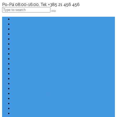
Po-Pá 08:00-16:00, Tel: +385 21 456 456
Search
Chorvatsko Last Minute
Nejlepší destinace
Chorvatsko levně
Dovolená s dětmi
Apartmány v Chorvatsku
Robinzonáda
Chorvatsko se psem
Luxusní apartmány
Ubytování u moře
Ubytování s bazénem
Písečné pláže v Chorvatsku
S výhledem na moře
Chorvatsko letecky
Autem do Chorvatska 2026
Zájezdy do Chorvatska
Národní park Plitvická jezera
Sleva dne
Chorvatské pláže
Chorvatské ostrovy
Blog