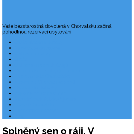
Vaše bezstarostná dovolená v Chorvatsku začíná
pohodlnou rezervací ubytování
Často kladené dotazy
Rezervace dovolené
Užitečné odkazy
O nás
Ochrana osobních údajů
Chorvatsko – nejlepší destinace
Robinzonáda Chorvatsko
Autem do Chorvatska 2026
Chorvatsko letecky
Zájezdy do Chorvatska
Národní park Plitvická jezera
Počasí Chorvatsko
Chorvatské ostrovy
Blog
Splněný sen o ráji. V