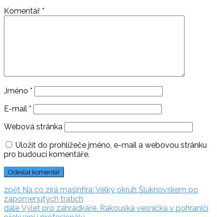
Komentář
*
Jméno
*
E-mail
*
Webová stránka
Uložit do prohlížeče jméno, e-mail a webovou stránku
pro budoucí komentáře.
Navigace
zpět:
zpět
Na co zírá mašinfíra: Velký okruh Šluknovskem po
zapomenutých tratích
pro
dále:
dále
Výlet pro zahrádkáře. Rakouská vesnička v pohraničí