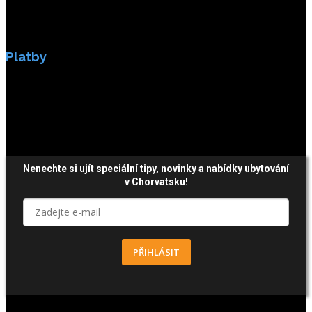
Platby
Platby jsou zabezpečeny SSL enkripci.
Nenechte si ujít speciální tipy, novinky a nabídky ubytování
v Chorvatsku!
PŘIHLÁSIT