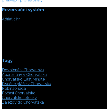
příspěvek
překvapí i profesionály
Rezervační systém
Adriatic.hr
Poljička cesta 26
21000 Split, Chorvátsko
info(@)adriatic.hr
IČ DPH: 16364086764
ID: HR-AB-21-020038491
Tagy
Dovolená v Chorvatsku
Apartmány v Chorvatsku
Chorvatsko Last Minute
Písečné pláže v Chorvatsku
Robinsonáda
Počasí Chorvatsko
Chorvatsko letecky
Zájezdy do Chorvatska