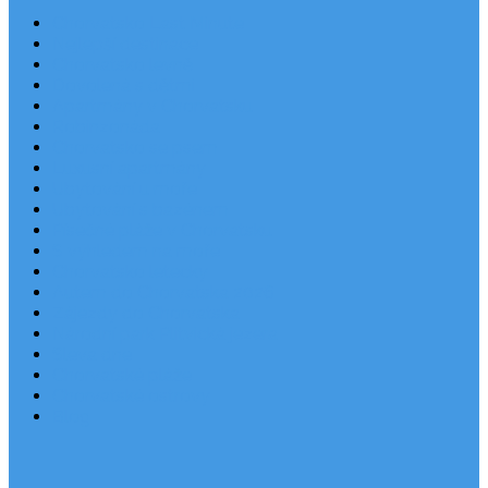
Chorvatsko Last Minute
Nejlepší destinace
Chorvatsko levně
Dovolená s dětmi
Apartmány v Chorvatsku
Robinzonáda
Chorvatsko se psem
Luxusní apartmány
Ubytování u moře
Ubytování s bazénem
Písečné pláže v Chorvatsku
S výhledem na moře
Chorvatsko letecky
Autem do Chorvatska 2026
Zájezdy do Chorvatska
Národní park Plitvická jezera
Sleva dne
Chorvatské pláže
Chorvatské ostrovy
Blog