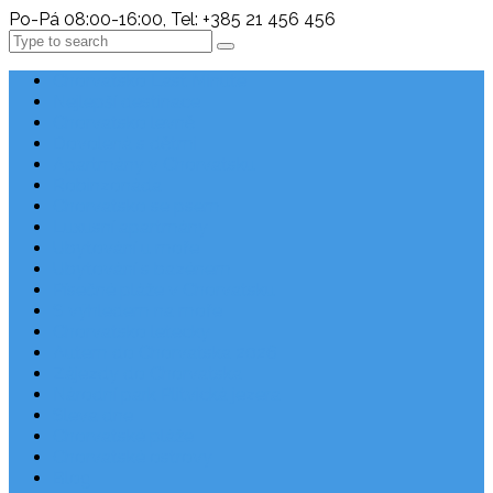
Po-Pá 08:00-16:00, Tel: +385 21 456 456
Search
Chorvatsko Last Minute
Nejlepší destinace
Chorvatsko levně
Dovolená s dětmi
Apartmány v Chorvatsku
Robinzonáda
Chorvatsko se psem
Luxusní apartmány
Ubytování u moře
Ubytování s bazénem
Písečné pláže v Chorvatsku
S výhledem na moře
Chorvatsko letecky
Autem do Chorvatska 2026
Zájezdy do Chorvatska
Národní park Plitvická jezera
Sleva dne
Chorvatské pláže
Chorvatské ostrovy
Blog