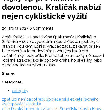
dovolenou. Kraličák nabízí
nejen cyklistické vyžití
29. srpna 2023
0 Comments
Areál Kraličák se nachází na úpatí masívu Králického
Sněžníku v severovýchodním koutě České republiky u
hranic s Polskem. Loni si Kraličák začal získávat přízeň
také bikerů, a to budováním plynulých trailů pro
začátečníky i pokročilé. Kromě toho samozřejmě nabízí i
rodinné atrakce, jako je bobová dráha, horské káry nebo
paddleboard na rybníku Úžas.
Share:
Categories:
category
Navigace
zpět:
zpět
Boj není zapotřebí. Společenská etiketa řádného
vystupování z letadla
pro
dále:
dále
Divoký i pohodový kousek Španělska. Costa Brava