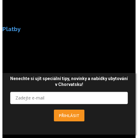
Platby
Platby jsou zabezpečeny SSL enkripci.
Nenechte si ujít speciální tipy, novinky a nabídky ubytování
v Chorvatsku!
PŘIHLÁSIT