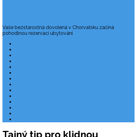
Vaše bezstarostná dovolená v Chorvatsku začíná
pohodlnou rezervací ubytování
Často kladené dotazy
Rezervace dovolené
Užitečné odkazy
O nás
Ochrana osobních údajů
Chorvatsko – nejlepší destinace
Robinzonáda Chorvatsko
Autem do Chorvatska 2026
Chorvatsko letecky
Zájezdy do Chorvatska
Národní park Plitvická jezera
Počasí Chorvatsko
Chorvatské ostrovy
Blog
Tajný tip pro klidnou