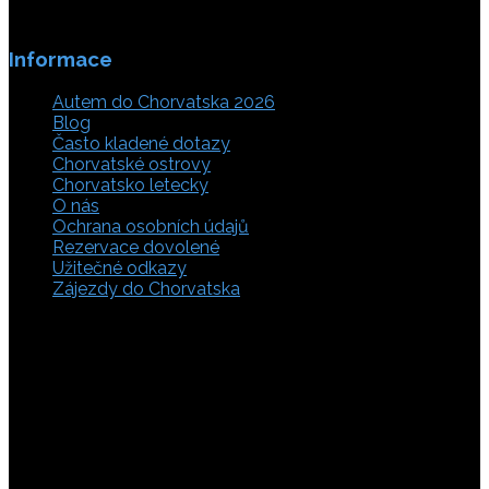
Informace
Autem do Chorvatska 2026
Blog
Často kladené dotazy
Chorvatské ostrovy
Chorvatsko letecky
O nás
Ochrana osobních údajů
Rezervace dovolené
Užitečné odkazy
Zájezdy do Chorvatska
Vyberte si z rozsáhlé nabídky ubytovacích zařízení,
apartmánů a ubytování u moře v soukromí v Chorvatsku.
Přečtěte si kompletní informace, hodnocení a zobrazte
fotogalerie. Chorvatsko je úžasné místo pro ty, kteří mají
rádi dobrodružství, plachtění, rybaření, poznávání památek
nebo jen chtějí strávit klidnou dovolenou na pobřeží. Ať už
hledáte ubytování v blízkosti pláže nebo v centru města,
můžete se rozhodnout, zda budete chtít strávit dovolenou