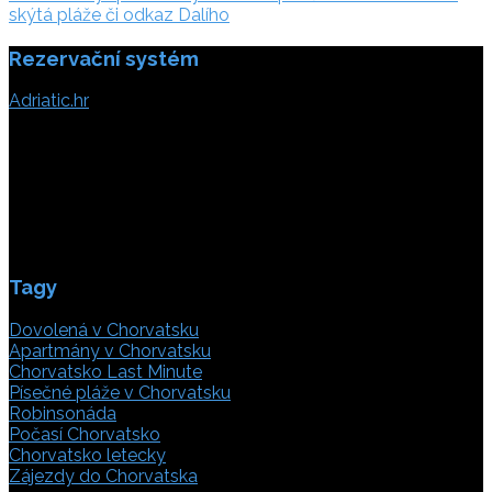
příspěvek
skýtá pláže či odkaz Dalího
Rezervační systém
Adriatic.hr
Poljička cesta 26
21000 Split, Chorvátsko
info(@)adriatic.hr
IČ DPH: 16364086764
ID: HR-AB-21-020038491
Tagy
Dovolená v Chorvatsku
Apartmány v Chorvatsku
Chorvatsko Last Minute
Písečné pláže v Chorvatsku
Robinsonáda
Počasí Chorvatsko
Chorvatsko letecky
Zájezdy do Chorvatska