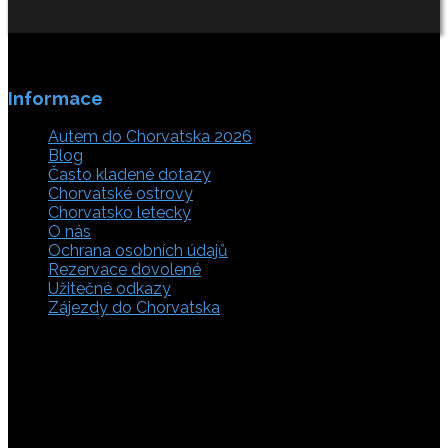
Informace
Autem do Chorvatska 2026
Blog
Často kladené dotazy
Chorvatské ostrovy
Chorvatsko letecky
O nás
Ochrana osobních údajů
Rezervace dovolené
Užitečné odkazy
Zájezdy do Chorvatska
Vyberte si z rozsáhlé nabídky ubytovacích zařízení,
apartmánů a ubytování u moře v soukromí v Chorvatsku.
Přečtěte si kompletní informace, hodnocení a zobrazte
fotogalerie. Chorvatsko je úžasné místo pro ty, kteří mají
rádi dobrodružství, plachtění, rybaření, poznávání památek
nebo jen chtějí strávit klidnou dovolenou na pobřeží. Ať už