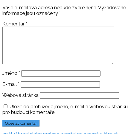
Vaše e-mailová adresa nebude zveřejněna.
Vyžadované
informace jsou označeny
*
Komentář
*
Jméno
*
E-mail
*
Webová stránka
Uložit do prohlížeče jméno, e-mail a webovou stránku
pro budoucí komentáře.
zpět: