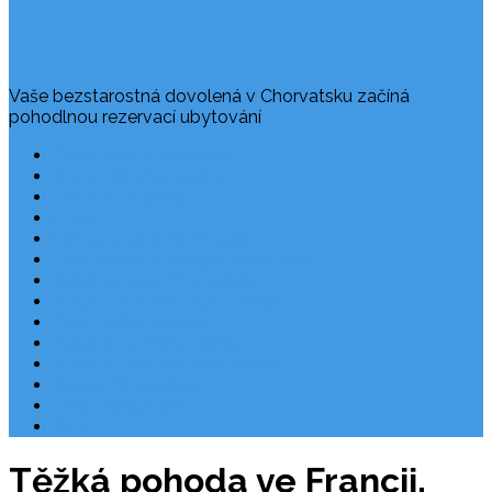
Vaše bezstarostná dovolená v Chorvatsku začíná
pohodlnou rezervací ubytování
Často kladené dotazy
Rezervace dovolené
Užitečné odkazy
O nás
Ochrana osobních údajů
Chorvatsko – nejlepší destinace
Robinzonáda Chorvatsko
Autem do Chorvatska 2026
Chorvatsko letecky
Zájezdy do Chorvatska
Národní park Plitvická jezera
Počasí Chorvatsko
Chorvatské ostrovy
Blog
Těžká pohoda ve Francii.