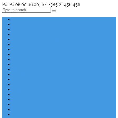
Po-Pá 08:00-16:00, Tel: +385 21 456 456
Search
Chorvatsko Last Minute
Nejlepší destinace
Chorvatsko levně
Dovolená s dětmi
Apartmány v Chorvatsku
Robinzonáda
Chorvatsko se psem
Luxusní apartmány
Ubytování u moře
Ubytování s bazénem
Písečné pláže v Chorvatsku
S výhledem na moře
Chorvatsko letecky
Autem do Chorvatska 2026
Zájezdy do Chorvatska
Národní park Plitvická jezera
Sleva dne
Chorvatské pláže
Chorvatské ostrovy
Blog