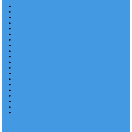
Chorvatsko Last Minute
Nejlepší destinace
Chorvatsko levně
Dovolená s dětmi
Apartmány v Chorvatsku
Robinzonáda
Chorvatsko se psem
Luxusní apartmány
Ubytování u moře
Ubytování s bazénem
Písečné pláže v Chorvatsku
S výhledem na moře
Chorvatsko letecky
Autem do Chorvatska 2026
Zájezdy do Chorvatska
Národní park Plitvická jezera
Sleva dne
Chorvatské pláže
Chorvatské ostrovy
Blog