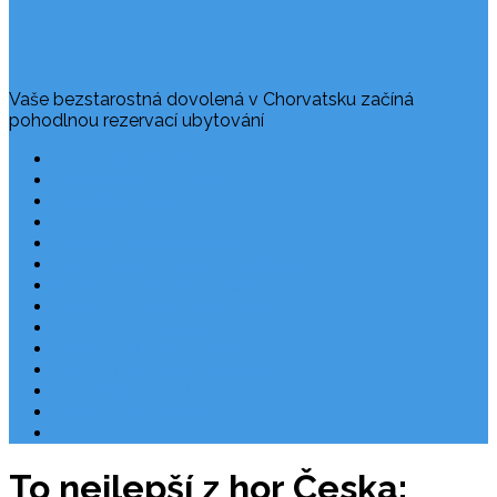
Vaše bezstarostná dovolená v Chorvatsku začíná
pohodlnou rezervací ubytování
Často kladené dotazy
Rezervace dovolené
Užitečné odkazy
O nás
Ochrana osobních údajů
Chorvatsko – nejlepší destinace
Robinzonáda Chorvatsko
Autem do Chorvatska 2026
Chorvatsko letecky
Zájezdy do Chorvatska
Národní park Plitvická jezera
Počasí Chorvatsko
Chorvatské ostrovy
Blog
To nejlepší z hor Česka: