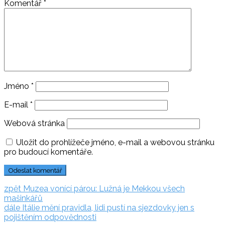
Komentář
*
Jméno
*
E-mail
*
Webová stránka
Uložit do prohlížeče jméno, e-mail a webovou stránku
pro budoucí komentáře.
Navigace
zpět:
zpět
Muzea vonící párou: Lužná je Mekkou všech
mašinkářů
pro
dále:
dále
Itálie mění pravidla, lidi pustí na sjezdovky jen s
příspěvek
pojištěním odpovědnosti