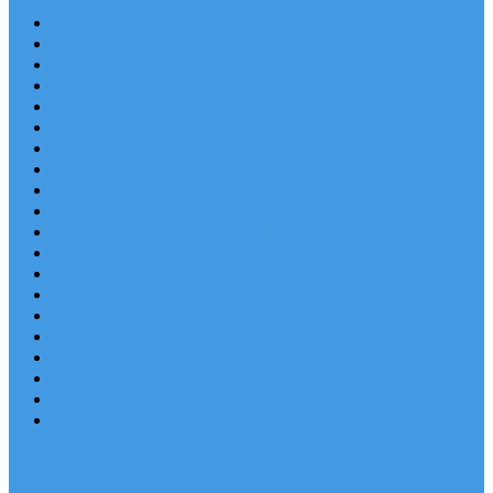
Chorvatsko Last Minute
Nejlepší destinace
Chorvatsko levně
Dovolená s dětmi
Apartmány v Chorvatsku
Robinzonáda
Chorvatsko se psem
Luxusní apartmány
Ubytování u moře
Ubytování s bazénem
Písečné pláže v Chorvatsku
S výhledem na moře
Chorvatsko letecky
Autem do Chorvatska 2026
Zájezdy do Chorvatska
Národní park Plitvická jezera
Sleva dne
Chorvatské pláže
Chorvatské ostrovy
Blog