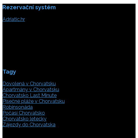
Rezervační systém
Adriatic.hr
Poljička cesta 26
21000 Split, Chorvátsko
info(@)adriatic.hr
IČ DPH: 16364086764
ID: HR-AB-21-020038491
Tagy
Dovolená v Chorvatsku
Apartmány v Chorvatsku
Chorvatsko Last Minute
Písečné pláže v Chorvatsku
Robinsonáda
Počasí Chorvatsko
Chorvatsko letecky
Zájezdy do Chorvatska