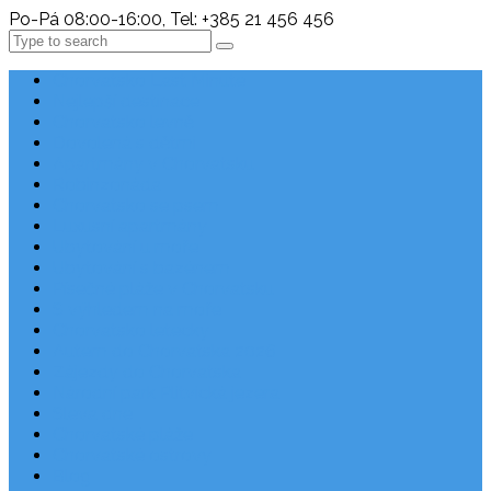
Po-Pá 08:00-16:00, Tel: +385 21 456 456
Search
Chorvatsko Last Minute
Nejlepší destinace
Chorvatsko levně
Dovolená s dětmi
Apartmány v Chorvatsku
Robinzonáda
Chorvatsko se psem
Luxusní apartmány
Ubytování u moře
Ubytování s bazénem
Písečné pláže v Chorvatsku
S výhledem na moře
Chorvatsko letecky
Autem do Chorvatska 2026
Zájezdy do Chorvatska
Národní park Plitvická jezera
Sleva dne
Chorvatské pláže
Chorvatské ostrovy
Blog