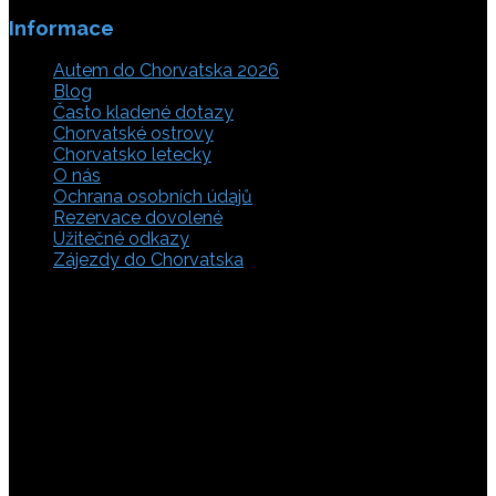
Informace
Autem do Chorvatska 2026
Blog
Často kladené dotazy
Chorvatské ostrovy
Chorvatsko letecky
O nás
Ochrana osobních údajů
Rezervace dovolené
Užitečné odkazy
Zájezdy do Chorvatska
Vyberte si z rozsáhlé nabídky ubytovacích zařízení,
apartmánů a ubytování u moře v soukromí v Chorvatsku.
Přečtěte si kompletní informace, hodnocení a zobrazte
fotogalerie. Chorvatsko je úžasné místo pro ty, kteří mají
rádi dobrodružství, plachtění, rybaření, poznávání památek
nebo jen chtějí strávit klidnou dovolenou na pobřeží. Ať už
hledáte ubytování v blízkosti pláže nebo v centru města,
můžete se rozhodnout, zda budete chtít strávit dovolenou
v klidném prostředí, či ve vile. Rezervujte si ubytování v
Chorvatsku online a využijte srovnávač, který umožňuje