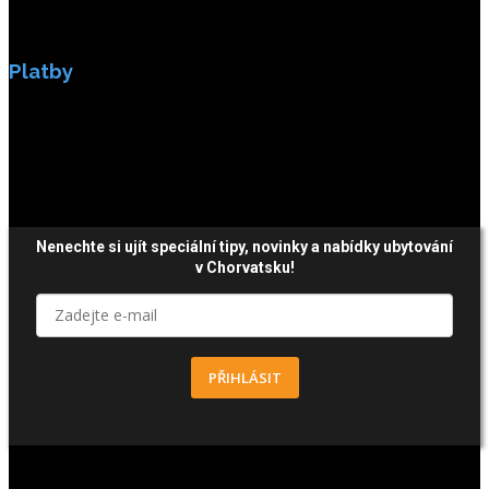
Platby
Platby jsou zabezpečeny SSL enkripci.
Nenechte si ujít speciální tipy, novinky a nabídky ubytování
v Chorvatsku!
PŘIHLÁSIT