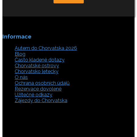
Informace
Autem do Chorvatska 2026
Blog
Často kladené dotazy
Chorvatské ostrovy
Chorvatsko letecky
O nás
Ochrana osobních údajů
Rezervace dovolené
Užitečné odkazy
Zájezdy do Chorvatska
Vyberte si z rozsáhlé nabídky ubytovacích zařízení,
apartmánů a ubytování u moře v soukromí v Chorvatsku.
Přečtěte si kompletní informace, hodnocení a zobrazte
fotogalerie. Chorvatsko je úžasné místo pro ty, kteří mají
rádi dobrodružství, plachtění, rybaření, poznávání památek