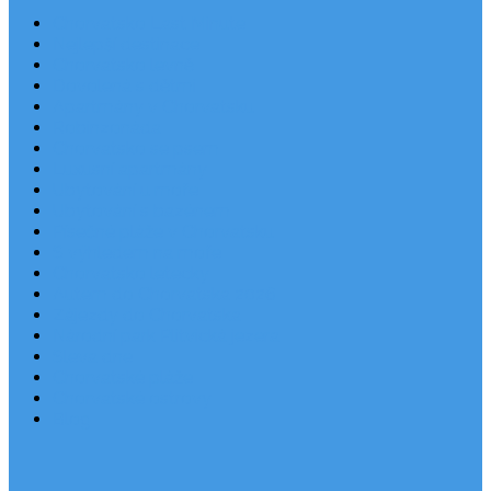
Chorvatsko Last Minute
Nejlepší destinace
Chorvatsko levně
Dovolená s dětmi
Apartmány v Chorvatsku
Robinzonáda
Chorvatsko se psem
Luxusní apartmány
Ubytování u moře
Ubytování s bazénem
Písečné pláže v Chorvatsku
S výhledem na moře
Chorvatsko letecky
Autem do Chorvatska 2026
Zájezdy do Chorvatska
Národní park Plitvická jezera
Sleva dne
Chorvatské pláže
Chorvatské ostrovy
Blog