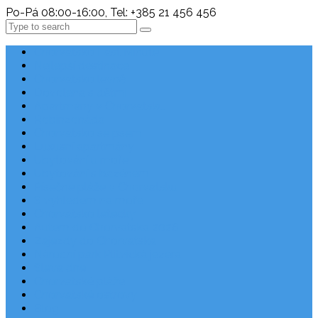
Po-Pá 08:00-16:00, Tel: +385 21 456 456
Search
Chorvatsko Last Minute
Nejlepší destinace
Chorvatsko levně
Dovolená s dětmi
Apartmány v Chorvatsku
Robinzonáda
Chorvatsko se psem
Luxusní apartmány
Ubytování u moře
Ubytování s bazénem
Písečné pláže v Chorvatsku
S výhledem na moře
Chorvatsko letecky
Autem do Chorvatska 2026
Zájezdy do Chorvatska
Národní park Plitvická jezera
Sleva dne
Chorvatské pláže
Chorvatské ostrovy
Blog