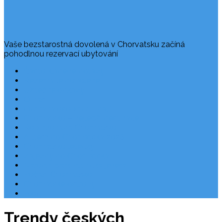
Vaše bezstarostná dovolená v Chorvatsku začíná
pohodlnou rezervací ubytování
Často kladené dotazy
Rezervace dovolené
Užitečné odkazy
O nás
Ochrana osobních údajů
Chorvatsko – nejlepší destinace
Robinzonáda Chorvatsko
Autem do Chorvatska 2026
Chorvatsko letecky
Zájezdy do Chorvatska
Národní park Plitvická jezera
Počasí Chorvatsko
Chorvatské ostrovy
Blog
Trendy českých