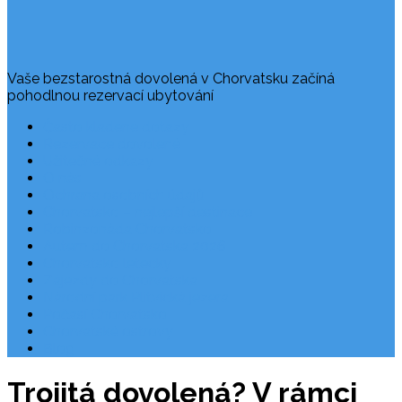
Vaše bezstarostná dovolená v Chorvatsku začíná
pohodlnou rezervací ubytování
Často kladené dotazy
Rezervace dovolené
Užitečné odkazy
O nás
Ochrana osobních údajů
Chorvatsko – nejlepší destinace
Robinzonáda Chorvatsko
Autem do Chorvatska 2026
Chorvatsko letecky
Zájezdy do Chorvatska
Národní park Plitvická jezera
Počasí Chorvatsko
Chorvatské ostrovy
Blog
Trojitá dovolená? V rámci