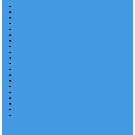
Chorvatsko Last Minute
Nejlepší destinace
Chorvatsko levně
Dovolená s dětmi
Apartmány v Chorvatsku
Robinzonáda
Chorvatsko se psem
Luxusní apartmány
Ubytování u moře
Ubytování s bazénem
Písečné pláže v Chorvatsku
S výhledem na moře
Chorvatsko letecky
Autem do Chorvatska 2026
Zájezdy do Chorvatska
Národní park Plitvická jezera
Sleva dne
Chorvatské pláže
Chorvatské ostrovy
Blog