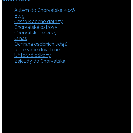
Autem do Chorvatska 2026
Blog
Často kladené dotazy
Chorvatské ostrovy
Chorvatsko letecky
O nás
Ochrana osobních údajů
Rezervace dovolené
Užitečné odkazy
Zájezdy do Chorvatska
Vyberte si z rozsáhlé nabídky ubytovacích zařízení,
apartmánů a ubytování u moře v soukromí v Chorvatsku.
Přečtěte si kompletní informace, hodnocení a zobrazte
fotogalerie. Chorvatsko je úžasné místo pro ty, kteří mají
rádi dobrodružství, plachtění, rybaření, poznávání památek
nebo jen chtějí strávit klidnou dovolenou na pobřeží. Ať už
hledáte ubytování v blízkosti pláže nebo v centru města,
můžete se rozhodnout, zda budete chtít strávit dovolenou
v klidném prostředí, či ve vile. Rezervujte si ubytování v
Chorvatsku online a využijte srovnávač, který umožňuje
vyhledávat podle lokality a ceny. Na těchto stránkách