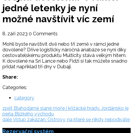
jedné letenky je nyní
možné navštívit víc zemí
8. září 2023
0 Comments
Mohli byste navštívit dvě nebo tři země v rámci jedné
dovolené? Dříve logisticky náročná anabáze se nyní díky
cestovatelskému produktu Multicity stává velkým hitem.
K dovolené na Srí Lance nebo Fidži si tak můžete snadno
přidat například tři dny v Dubaji.
Share:
Categories:
category
Navigace
zpět:
zpět
Blahodárné slané moře i křižácké hrady. Jordánsko je
perla Blízkého východu
pro
dále:
dále
Vstup zakázán. Ostrovy, na které se nikdy nepodíváte
příspěvek
Rezervační systém