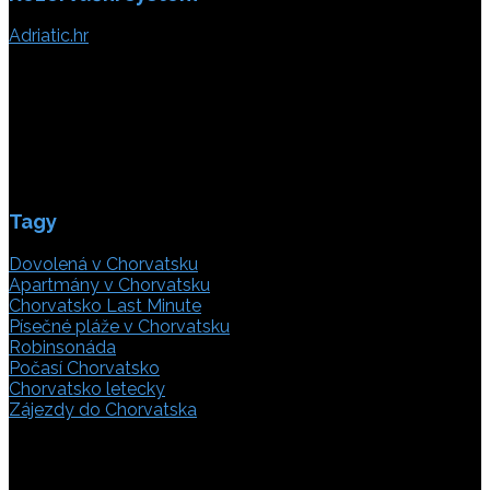
Adriatic.hr
Poljička cesta 26
21000 Split, Chorvátsko
info(@)adriatic.hr
IČ DPH: 16364086764
ID: HR-AB-21-020038491
Tagy
Dovolená v Chorvatsku
Apartmány v Chorvatsku
Chorvatsko Last Minute
Písečné pláže v Chorvatsku
Robinsonáda
Počasí Chorvatsko
Chorvatsko letecky
Zájezdy do Chorvatska