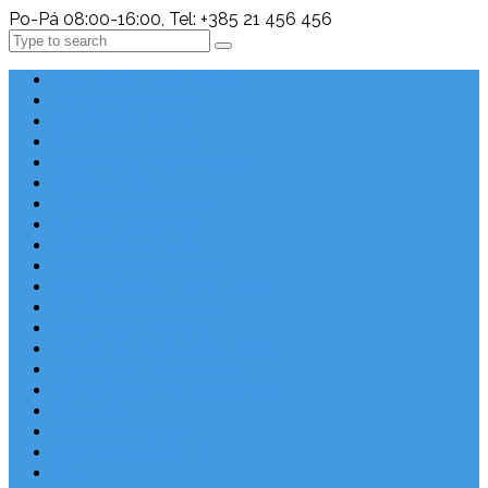
Po-Pá 08:00-16:00, Tel: +385 21 456 456
Search
Chorvatsko Last Minute
Nejlepší destinace
Chorvatsko levně
Dovolená s dětmi
Apartmány v Chorvatsku
Robinzonáda
Chorvatsko se psem
Luxusní apartmány
Ubytování u moře
Ubytování s bazénem
Písečné pláže v Chorvatsku
S výhledem na moře
Chorvatsko letecky
Autem do Chorvatska 2026
Zájezdy do Chorvatska
Národní park Plitvická jezera
Sleva dne
Chorvatské pláže
Chorvatské ostrovy
Blog