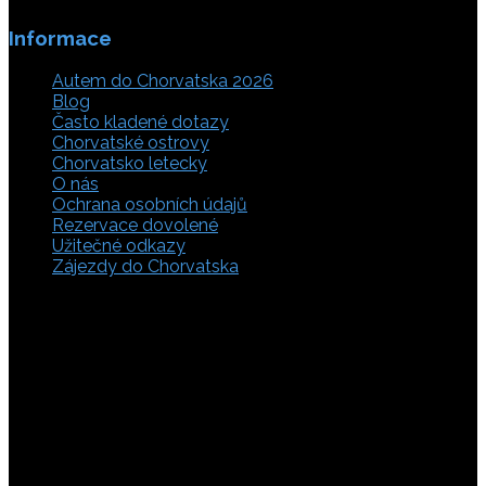
Informace
Autem do Chorvatska 2026
Blog
Často kladené dotazy
Chorvatské ostrovy
Chorvatsko letecky
O nás
Ochrana osobních údajů
Rezervace dovolené
Užitečné odkazy
Zájezdy do Chorvatska
Vyberte si z rozsáhlé nabídky ubytovacích zařízení,
apartmánů a ubytování u moře v soukromí v Chorvatsku.
Přečtěte si kompletní informace, hodnocení a zobrazte
fotogalerie. Chorvatsko je úžasné místo pro ty, kteří mají
rádi dobrodružství, plachtění, rybaření, poznávání památek
nebo jen chtějí strávit klidnou dovolenou na pobřeží. Ať už
hledáte ubytování v blízkosti pláže nebo v centru města,
můžete se rozhodnout, zda budete chtít strávit dovolenou
v klidném prostředí, či ve vile. Rezervujte si ubytování v