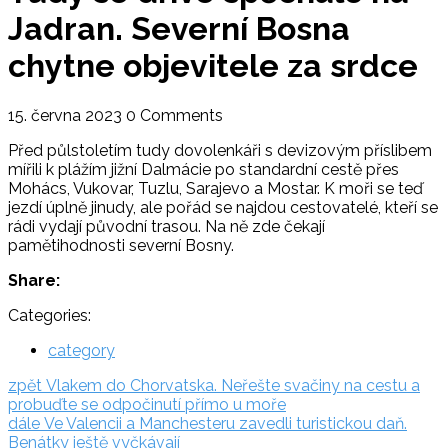
Jadran. Severní Bosna
chytne objevitele za srdce
15. června 2023
0 Comments
Před půlstoletím tudy dovolenkáři s devizovým příslibem
mířili k plážím jižní Dalmácie po standardní cestě přes
Mohács, Vukovar, Tuzlu, Sarajevo a Mostar. K moři se teď
jezdí úplně jinudy, ale pořád se najdou cestovatelé, kteří se
rádi vydají původní trasou. Na ně zde čekají
pamětihodnosti severní Bosny.
Share:
Categories:
category
Navigace
zpět:
zpět
Vlakem do Chorvatska. Neřešte svačiny na cestu a
probuďte se odpočinutí přímo u moře
pro
dále:
dále
Ve Valencii a Manchesteru zavedli turistickou daň.
příspěvek
Benátky ještě vyčkávají