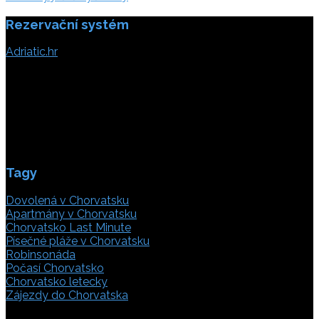
Rezervační systém
Adriatic.hr
Poljička cesta 26
21000 Split, Chorvátsko
info(@)adriatic.hr
IČ DPH: 16364086764
ID: HR-AB-21-020038491
Tagy
Dovolená v Chorvatsku
Apartmány v Chorvatsku
Chorvatsko Last Minute
Písečné pláže v Chorvatsku
Robinsonáda
Počasí Chorvatsko
Chorvatsko letecky
Zájezdy do Chorvatska