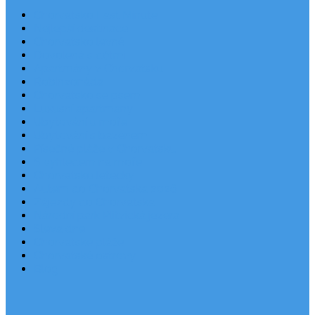
Chorvatsko Last Minute
Nejlepší destinace
Chorvatsko levně
Dovolená s dětmi
Apartmány v Chorvatsku
Robinzonáda
Chorvatsko se psem
Luxusní apartmány
Ubytování u moře
Ubytování s bazénem
Písečné pláže v Chorvatsku
S výhledem na moře
Chorvatsko letecky
Autem do Chorvatska 2026
Zájezdy do Chorvatska
Národní park Plitvická jezera
Sleva dne
Chorvatské pláže
Chorvatské ostrovy
Blog