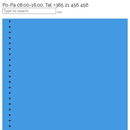
Po-Pá 08:00-16:00, Tel: +385 21 456 456
Search
Chorvatsko Last Minute
Nejlepší destinace
Chorvatsko levně
Dovolená s dětmi
Apartmány v Chorvatsku
Robinzonáda
Chorvatsko se psem
Luxusní apartmány
Ubytování u moře
Ubytování s bazénem
Písečné pláže v Chorvatsku
S výhledem na moře
Chorvatsko letecky
Autem do Chorvatska 2026
Zájezdy do Chorvatska
Národní park Plitvická jezera
Sleva dne
Chorvatské pláže
Chorvatské ostrovy
Blog