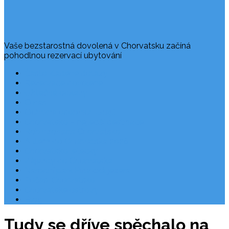
Vaše bezstarostná dovolená v Chorvatsku začíná
pohodlnou rezervací ubytování
Často kladené dotazy
Rezervace dovolené
Užitečné odkazy
O nás
Ochrana osobních údajů
Chorvatsko – nejlepší destinace
Robinzonáda Chorvatsko
Autem do Chorvatska 2026
Chorvatsko letecky
Zájezdy do Chorvatska
Národní park Plitvická jezera
Počasí Chorvatsko
Chorvatské ostrovy
Blog
Tudy se dříve spěchalo na