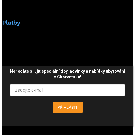
Platby
Platby jsou zabezpečeny SSL enkripci.
Nenechte si ujít speciální tipy, novinky a nabídky ubytování
v Chorvatsku!
PŘIHLÁSIT