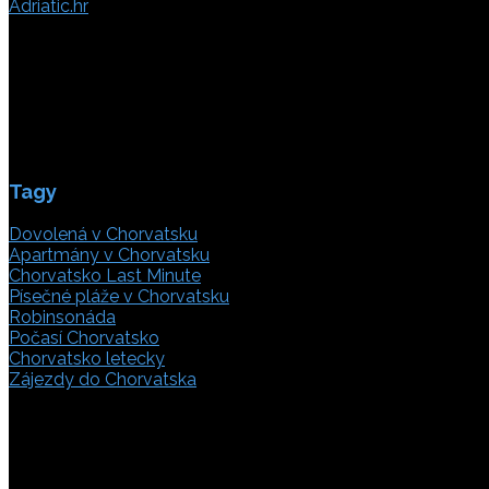
Adriatic.hr
Poljička cesta 26
21000 Split, Chorvátsko
info(@)adriatic.hr
IČ DPH: 16364086764
ID: HR-AB-21-020038491
Tagy
Dovolená v Chorvatsku
Apartmány v Chorvatsku
Chorvatsko Last Minute
Písečné pláže v Chorvatsku
Robinsonáda
Počasí Chorvatsko
Chorvatsko letecky
Zájezdy do Chorvatska