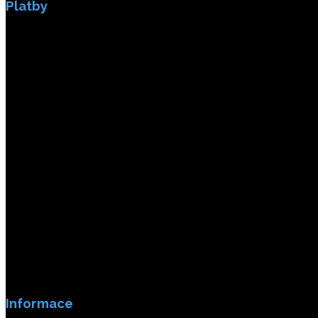
Platby
Platby jsou zabezpečeny SSL enkripci.
Informace