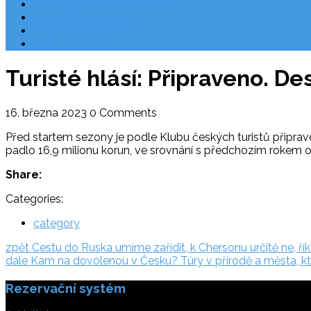
Národní park Plitvická jezera
Počasí Chorvatsko
Chorvatské ostrovy
Blog
Turisté hlásí: Připraveno. De
16. března 2023
0 Comments
Před startem sezony je podle Klubu českých turistů připraveno 
padlo 16,9 milionu korun, ve srovnání s předchozím rokem o 
Share:
Categories:
category
Navigace
zpět:
zpět
Cestu do Ruska umíme zařídit, k Chersonu určitě ne, ří
dále:
dále
Kam na dovolenou v Česku? Túry v přírodě a města, k
pro
Rezervační systém
příspěvek