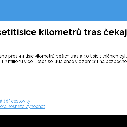
setitisíce kilometrů tras čeka
přes 44 tisíc kilometrů pěších tras a 40 tisíc silničních cyklo
1,2 milionu více. Letos se klub chce víc zaměřit na bezpečnos
ká šéf cestovky
terá nesmíte vynechat