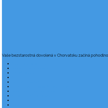
Vaše bezstarostná dovolená v Chorvatsku začíná pohodlno
Často kladené dotazy
Rezervace dovolené
Užitečné odkazy
O nás
Ochrana osobních údajů
Chorvatsko – nejlepší destinace
Robinzonáda Chorvatsko
Autem do Chorvatska 2026
Chorvatsko letecky
Zájezdy do Chorvatska