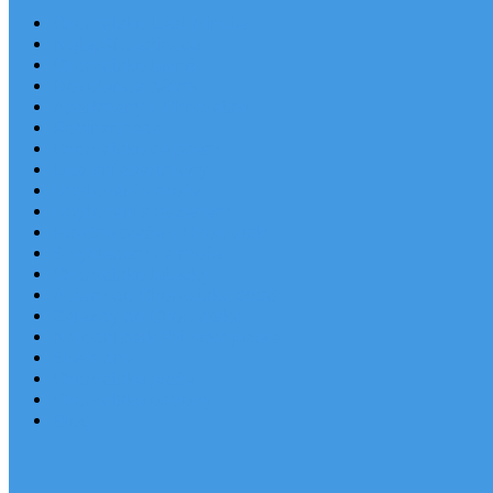
Chorvatsko Last Minute
Nejlepší destinace
Chorvatsko levně
Dovolená s dětmi
Apartmány v Chorvatsku
Robinzonáda
Chorvatsko se psem
Luxusní apartmány
Ubytování u moře
Ubytování s bazénem
Písečné pláže v Chorvatsku
S výhledem na moře
Chorvatsko letecky
Autem do Chorvatska 2026
Zájezdy do Chorvatska
Národní park Plitvická jezera
Sleva dne
Chorvatské pláže
Chorvatské ostrovy
Blog