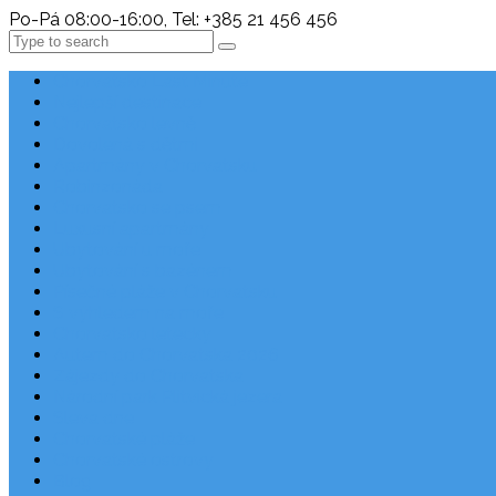
Po-Pá 08:00-16:00, Tel: +385 21 456 456
Search
Chorvatsko Last Minute
Nejlepší destinace
Chorvatsko levně
Dovolená s dětmi
Apartmány v Chorvatsku
Robinzonáda
Chorvatsko se psem
Luxusní apartmány
Ubytování u moře
Ubytování s bazénem
Písečné pláže v Chorvatsku
S výhledem na moře
Chorvatsko letecky
Autem do Chorvatska 2026
Zájezdy do Chorvatska
Národní park Plitvická jezera
Sleva dne
Chorvatské pláže
Chorvatské ostrovy
Blog