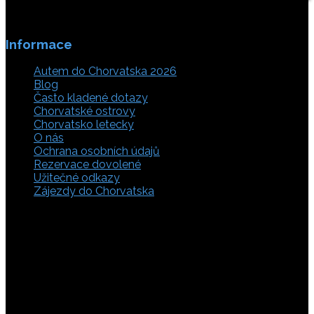
Informace
Autem do Chorvatska 2026
Blog
Často kladené dotazy
Chorvatské ostrovy
Chorvatsko letecky
O nás
Ochrana osobních údajů
Rezervace dovolené
Užitečné odkazy
Zájezdy do Chorvatska
Vyberte si z rozsáhlé nabídky ubytovacích zařízení,
apartmánů a ubytování u moře v soukromí v Chorvatsku.
Přečtěte si kompletní informace, hodnocení a zobrazte
fotogalerie. Chorvatsko je úžasné místo pro ty, kteří mají
rádi dobrodružství, plachtění, rybaření, poznávání památek
nebo jen chtějí strávit klidnou dovolenou na pobřeží. Ať už
hledáte ubytování v blízkosti pláže nebo v centru města,
můžete se rozhodnout, zda budete chtít strávit dovolenou