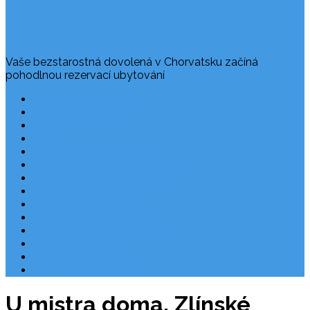
Vaše bezstarostná dovolená v Chorvatsku začíná
pohodlnou rezervací ubytování
Často kladené dotazy
Rezervace dovolené
Užitečné odkazy
O nás
Ochrana osobních údajů
Chorvatsko – nejlepší destinace
Robinzonáda Chorvatsko
Autem do Chorvatska 2026
Chorvatsko letecky
Zájezdy do Chorvatska
Národní park Plitvická jezera
Počasí Chorvatsko
Chorvatské ostrovy
Blog
U mistra doma. Zlínské