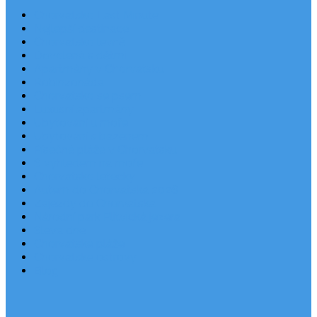
Chorvatsko Last Minute
Nejlepší destinace
Chorvatsko levně
Dovolená s dětmi
Apartmány v Chorvatsku
Robinzonáda
Chorvatsko se psem
Luxusní apartmány
Ubytování u moře
Ubytování s bazénem
Písečné pláže v Chorvatsku
S výhledem na moře
Chorvatsko letecky
Autem do Chorvatska 2026
Zájezdy do Chorvatska
Národní park Plitvická jezera
Sleva dne
Chorvatské pláže
Chorvatské ostrovy
Blog