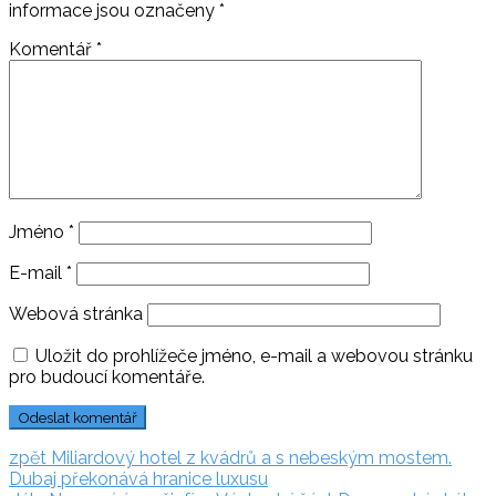
informace jsou označeny
*
Komentář
*
Jméno
*
E-mail
*
Webová stránka
Uložit do prohlížeče jméno, e-mail a webovou stránku
pro budoucí komentáře.
Navigace
zpět:
zpět
Miliardový hotel z kvádrů a s nebeským mostem.
Dubaj překonává hranice luxusu
pro