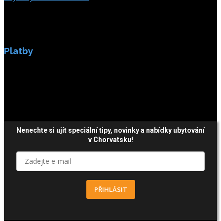
Platby
Platby jsou zabezpečeny SSL enkripci.
Nenechte si ujít speciální tipy, novinky a nabídky ubytování
v Chorvatsku!
PŘIHLÁSIT