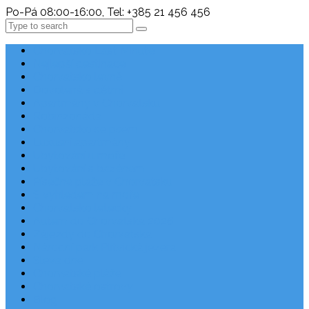
Po-Pá 08:00-16:00, Tel: +385 21 456 456
Search
Chorvatsko Last Minute
Nejlepší destinace
Chorvatsko levně
Dovolená s dětmi
Apartmány v Chorvatsku
Robinzonáda
Chorvatsko se psem
Luxusní apartmány
Ubytování u moře
Ubytování s bazénem
Písečné pláže v Chorvatsku
S výhledem na moře
Chorvatsko letecky
Autem do Chorvatska 2026
Zájezdy do Chorvatska
Národní park Plitvická jezera
Sleva dne
Chorvatské pláže
Chorvatské ostrovy
Blog