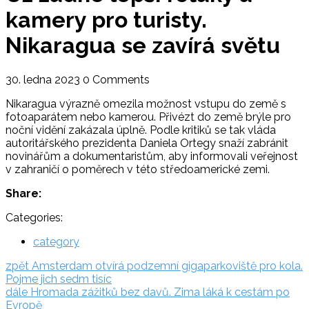
kamery pro turisty.
Nikaragua se zavírá světu
30. ledna 2023
0 Comments
Nikaragua výrazně omezila možnost vstupu do země s
fotoaparátem nebo kamerou. Přivézt do země brýle pro
noční vidění zakázala úplně. Podle kritiků se tak vláda
autoritářského prezidenta Daniela Ortegy snaží zabránit
novinářům a dokumentaristům, aby informovali veřejnost
v zahraničí o poměrech v této středoamerické zemi.
Share:
Categories:
category
Navigace
zpět:
zpět
Amsterdam otvírá podzemní gigaparkoviště pro kola.
Pojme jich sedm tisíc
pro
dále:
dále
Hromada zážitků bez davů. Zima láká k cestám po
příspěvek
Evropě