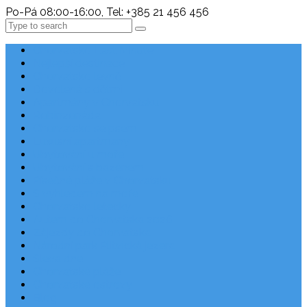
Po-Pá 08:00-16:00, Tel: +385 21 456 456
Search
Chorvatsko Last Minute
Nejlepší destinace
Chorvatsko levně
Dovolená s dětmi
Apartmány v Chorvatsku
Robinzonáda
Chorvatsko se psem
Luxusní apartmány
Ubytování u moře
Ubytování s bazénem
Písečné pláže v Chorvatsku
S výhledem na moře
Chorvatsko letecky
Autem do Chorvatska 2026
Zájezdy do Chorvatska
Národní park Plitvická jezera
Sleva dne
Chorvatské pláže
Chorvatské ostrovy
Blog