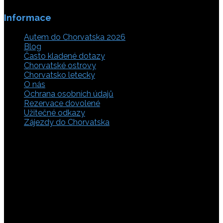
Informace
Autem do Chorvatska 2026
Blog
Často kladené dotazy
Chorvatské ostrovy
Chorvatsko letecky
O nás
Ochrana osobních údajů
Rezervace dovolené
Užitečné odkazy
Zájezdy do Chorvatska
Vyberte si z rozsáhlé nabídky ubytovacích zařízení,
apartmánů a ubytování u moře v soukromí v Chorvatsku.
Přečtěte si kompletní informace, hodnocení a zobrazte
fotogalerie. Chorvatsko je úžasné místo pro ty, kteří mají
rádi dobrodružství, plachtění, rybaření, poznávání památek
nebo jen chtějí strávit klidnou dovolenou na pobřeží. Ať už
hledáte ubytování v blízkosti pláže nebo v centru města,
můžete se rozhodnout, zda budete chtít strávit dovolenou
v klidném prostředí, či ve vile. Rezervujte si ubytování v