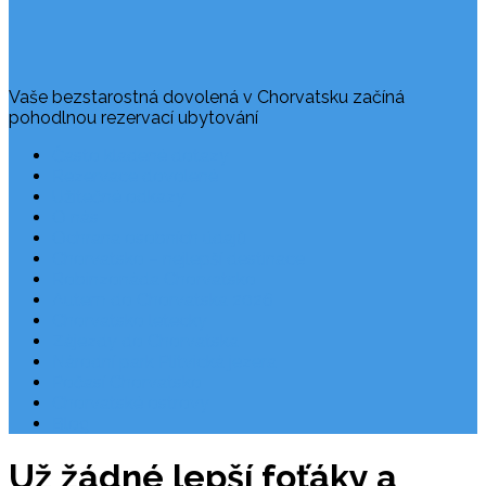
Vaše bezstarostná dovolená v Chorvatsku začíná
pohodlnou rezervací ubytování
Často kladené dotazy
Rezervace dovolené
Užitečné odkazy
O nás
Ochrana osobních údajů
Chorvatsko – nejlepší destinace
Robinzonáda Chorvatsko
Autem do Chorvatska 2026
Chorvatsko letecky
Zájezdy do Chorvatska
Národní park Plitvická jezera
Počasí Chorvatsko
Chorvatské ostrovy
Blog
Už žádné lepší foťáky a