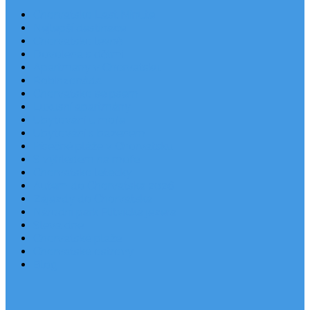
Chorvatsko Last Minute
Nejlepší destinace
Chorvatsko levně
Dovolená s dětmi
Apartmány v Chorvatsku
Robinzonáda
Chorvatsko se psem
Luxusní apartmány
Ubytování u moře
Ubytování s bazénem
Písečné pláže v Chorvatsku
S výhledem na moře
Chorvatsko letecky
Autem do Chorvatska 2026
Zájezdy do Chorvatska
Národní park Plitvická jezera
Sleva dne
Chorvatské pláže
Chorvatské ostrovy
Blog