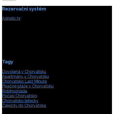
Rezervační systém
Adriatic.hr
Poljička cesta 26
21000 Split, Chorvátsko
info(@)adriatic.hr
IČ DPH: 16364086764
ID: HR-AB-21-020038491
Tagy
Dovolená v Chorvatsku
Apartmány v Chorvatsku
Chorvatsko Last Minute
Písečné pláže v Chorvatsku
Robinsonáda
Počasí Chorvatsko
Chorvatsko letecky
Zájezdy do Chorvatska