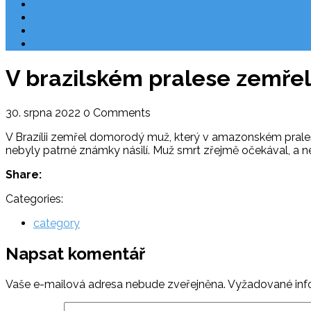
Národní park Plitvická jezera
Počasí Chorvatsko
Chorvatské ostrovy
Blog
V brazilském pralese zemřel
30. srpna 2022
0 Comments
V Brazílii zemřel domorodý muž, který v amazonském pralese 
nebyly patrné známky násilí. Muž smrt zřejmě očekával, a ne
Share:
Categories:
category
Napsat komentář
Vaše e-mailová adresa nebude zveřejněna.
Vyžadované inf