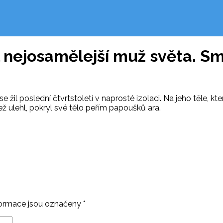
 nejosamělejší muž světa. S
žil poslední čtvrtstoletí v naprosté izolaci. Na jeho těle, k
ž ulehl, pokryl své tělo peřím papoušků ara.
ormace jsou označeny
*