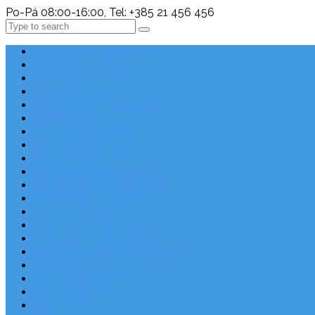
Po-Pá 08:00-16:00, Tel: +385 21 456 456
Search
Chorvatsko Last Minute
Nejlepší destinace
Chorvatsko levně
Dovolená s dětmi
Apartmány v Chorvatsku
Robinzonáda
Chorvatsko se psem
Luxusní apartmány
Ubytování u moře
Ubytování s bazénem
Písečné pláže v Chorvatsku
S výhledem na moře
Chorvatsko letecky
Autem do Chorvatska 2026
Zájezdy do Chorvatska
Národní park Plitvická jezera
Sleva dne
Chorvatské pláže
Chorvatské ostrovy
Blog