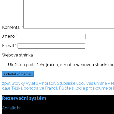
Komentář
*
Jméno
*
E-mail
*
Webová stránka
Uložit do prohlížeče jméno, e-mail a webovou stránku p
Navigace
zpět:
zpět
Stovky výletů v horách. Stubaiské údolí vás uhrane v l
dále:
dále
Těžká pohoda ve Francii. Půjčte si loď a prozkoumejte
pro
Rezervační systém
příspěvek
Adriatic.hr
Poljička cesta 26