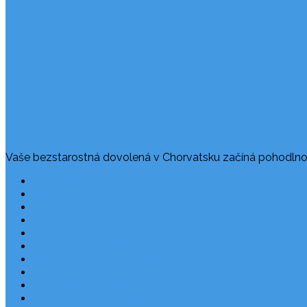
Vaše bezstarostná dovolená v Chorvatsku začíná pohodlno
Často kladené dotazy
Rezervace dovolené
Užitečné odkazy
O nás
Ochrana osobních údajů
Chorvatsko – nejlepší destinace
Robinzonáda Chorvatsko
Autem do Chorvatska 2026
Chorvatsko letecky
Zájezdy do Chorvatska