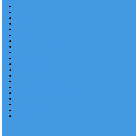
Chorvatsko Last Minute
Nejlepší destinace
Chorvatsko levně
Dovolená s dětmi
Apartmány v Chorvatsku
Robinzonáda
Chorvatsko se psem
Luxusní apartmány
Ubytování u moře
Ubytování s bazénem
Písečné pláže v Chorvatsku
S výhledem na moře
Chorvatsko letecky
Autem do Chorvatska 2026
Zájezdy do Chorvatska
Národní park Plitvická jezera
Sleva dne
Chorvatské pláže
Chorvatské ostrovy
Blog