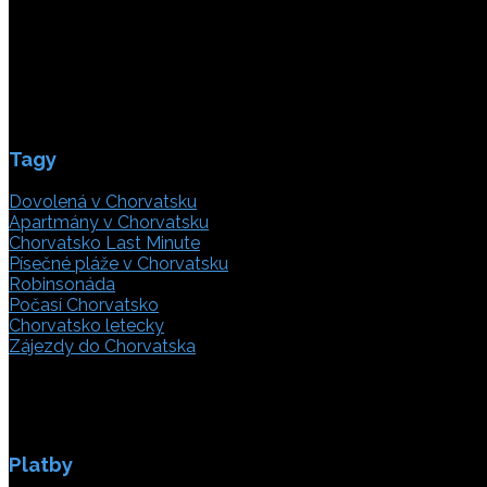
21000 Split, Chorvátsko
info(@)adriatic.hr
IČ DPH: 16364086764
ID: HR-AB-21-020038491
Tagy
Dovolená v Chorvatsku
Apartmány v Chorvatsku
Chorvatsko Last Minute
Písečné pláže v Chorvatsku
Robinsonáda
Počasí Chorvatsko
Chorvatsko letecky
Zájezdy do Chorvatska
Platby