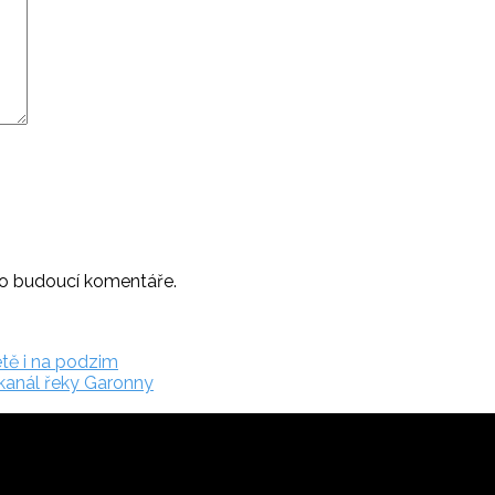
ro budoucí komentáře.
étě i na podzim
 kanál řeky Garonny