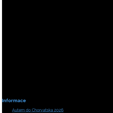
Platby jsou zabezpečeny SSL enkripci.
Informace
Autem do Chorvatska 2026