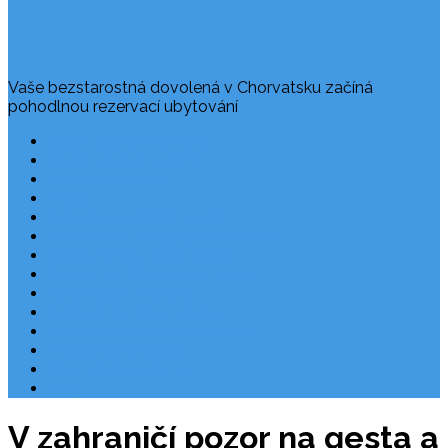
Vaše bezstarostná dovolená v Chorvatsku začíná
pohodlnou rezervací ubytování
Často kladené dotazy
Rezervace dovolené
Užitečné odkazy
O nás
Ochrana osobních údajů
Chorvatsko – nejlepší destinace
Robinzonáda Chorvatsko
Autem do Chorvatska 2026
Chorvatsko letecky
Zájezdy do Chorvatska
Národní park Plitvická jezera
Počasí Chorvatsko
Chorvatské ostrovy
Blog
V zahraničí pozor na gesta a