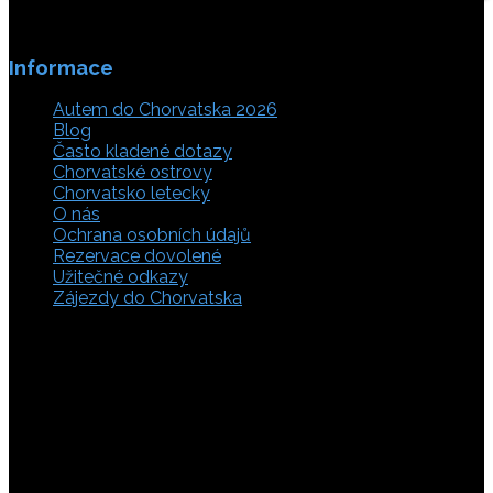
Informace
Autem do Chorvatska 2026
Blog
Často kladené dotazy
Chorvatské ostrovy
Chorvatsko letecky
O nás
Ochrana osobních údajů
Rezervace dovolené
Užitečné odkazy
Zájezdy do Chorvatska
Vyberte si z rozsáhlé nabídky ubytovacích zařízení,
apartmánů a ubytování u moře v soukromí v Chorvatsku.
Přečtěte si kompletní informace, hodnocení a zobrazte
fotogalerie. Chorvatsko je úžasné místo pro ty, kteří mají
rádi dobrodružství, plachtění, rybaření, poznávání památek
nebo jen chtějí strávit klidnou dovolenou na pobřeží. Ať už
hledáte ubytování v blízkosti pláže nebo v centru města,
můžete se rozhodnout, zda budete chtít strávit dovolenou