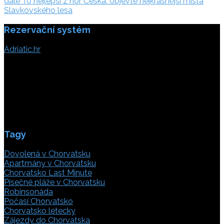
dále:
dále
To nejlepší z hor Česka: objevte nejkrásnější místa
příspěvek
Slavkovského lesa
Rezervační systém
Adriatic.hr
Poljička cesta 26
21000 Split, Chorvátsko
info(@)adriatic.hr
IČ DPH: 16364086764
ID: HR-AB-21-020038491
Tagy
Dovolená v Chorvatsku
Apartmány v Chorvatsku
Chorvatsko Last Minute
Písečné pláže v Chorvatsku
Robinsonáda
Počasí Chorvatsko
Chorvatsko letecky
Zájezdy do Chorvatska