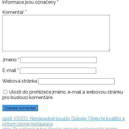
informace jsou označeny
*
Komentář
*
Jméno
*
E-mail
*
Webová stránka
Uložit do prohlížeče jméno, e-mail a webovou stránku
pro budoucí komentáře.
Navigace
zpět:
zpět
VIDEO: Nenápadné kouzlo Dubaje. Objevte kvalitní a
přitom levné restaurace
pro