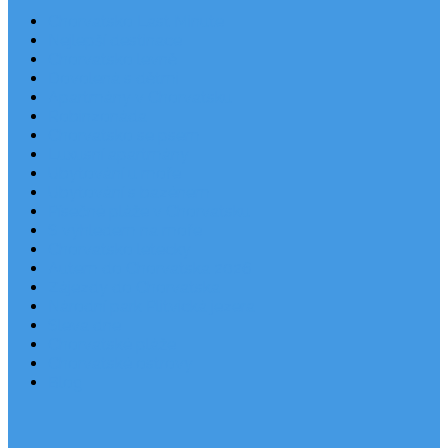
Chorvatsko Last Minute
Nejlepší destinace
Chorvatsko levně
Dovolená s dětmi
Apartmány v Chorvatsku
Robinzonáda
Chorvatsko se psem
Luxusní apartmány
Ubytování u moře
Ubytování s bazénem
Písečné pláže v Chorvatsku
S výhledem na moře
Chorvatsko letecky
Autem do Chorvatska 2026
Zájezdy do Chorvatska
Národní park Plitvická jezera
Sleva dne
Chorvatské pláže
Chorvatské ostrovy
Blog