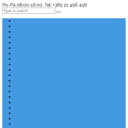
Po-Pá 08:00-16:00, Tel: +385 21 456 456
Search
Chorvatsko Last Minute
Nejlepší destinace
Chorvatsko levně
Dovolená s dětmi
Apartmány v Chorvatsku
Robinzonáda
Chorvatsko se psem
Luxusní apartmány
Ubytování u moře
Ubytování s bazénem
Písečné pláže v Chorvatsku
S výhledem na moře
Chorvatsko letecky
Autem do Chorvatska 2026
Zájezdy do Chorvatska
Národní park Plitvická jezera
Sleva dne
Chorvatské pláže
Chorvatské ostrovy
Blog