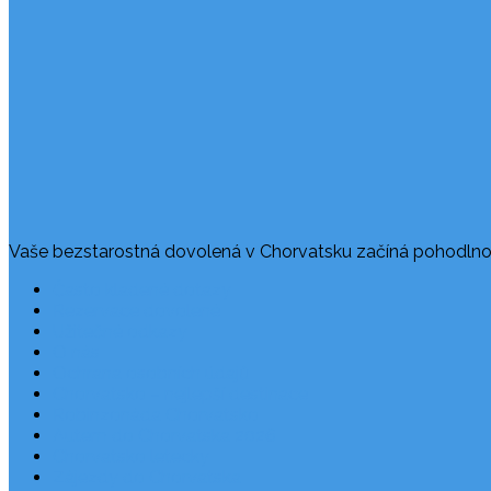
Vaše bezstarostná dovolená v Chorvatsku začíná pohodlno
Často kladené dotazy
Rezervace dovolené
Užitečné odkazy
O nás
Ochrana osobních údajů
Chorvatsko – nejlepší destinace
Robinzonáda Chorvatsko
Autem do Chorvatska 2026
Chorvatsko letecky
Zájezdy do Chorvatska