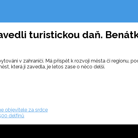
vedli turistickou daň. Benátk
ytování v zahraničí. Má přispět k rozvoji města či regionu, p
t, která ji zavedla, je letos zase o něco delší.
e objevitele za srdce
500 delfínů