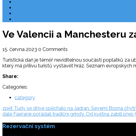
Národní park Plitvická jezera
Počasí Chorvatsko
Chorvatské ostrovy
Blog
Ve Valencii a Manchesteru za
15. června 2023
0 Comments
Turistická daň je téměř neviditelnou součástí poplatků za ub
který má přílivu turistů vystavět hráz. Seznam evropských měs
Share:
Categories:
category
Navigace
zpět:
zpět
Tudy se dříve spěchalo na Jadran. Severní Bosna chytn
dále:
dále
Faeřané pořádali tradiční grindy. Od května zabili přes 
pro
Rezervační systém
příspěvek