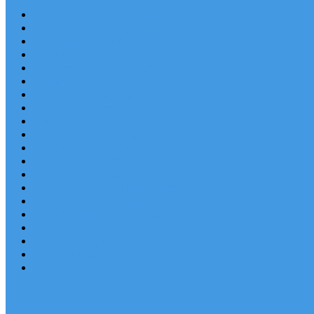
Chorvatsko Last Minute
Nejlepší destinace
Chorvatsko levně
Dovolená s dětmi
Apartmány v Chorvatsku
Robinzonáda
Chorvatsko se psem
Luxusní apartmány
Ubytování u moře
Ubytování s bazénem
Písečné pláže v Chorvatsku
S výhledem na moře
Chorvatsko letecky
Autem do Chorvatska 2026
Zájezdy do Chorvatska
Národní park Plitvická jezera
Sleva dne
Chorvatské pláže
Chorvatské ostrovy
Blog