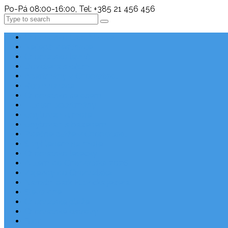
Po-Pá 08:00-16:00, Tel: +385 21 456 456
Search
Chorvatsko Last Minute
Nejlepší destinace
Chorvatsko levně
Dovolená s dětmi
Apartmány v Chorvatsku
Robinzonáda
Chorvatsko se psem
Luxusní apartmány
Ubytování u moře
Ubytování s bazénem
Písečné pláže v Chorvatsku
S výhledem na moře
Chorvatsko letecky
Autem do Chorvatska 2026
Zájezdy do Chorvatska
Národní park Plitvická jezera
Sleva dne
Chorvatské pláže
Chorvatské ostrovy
Blog