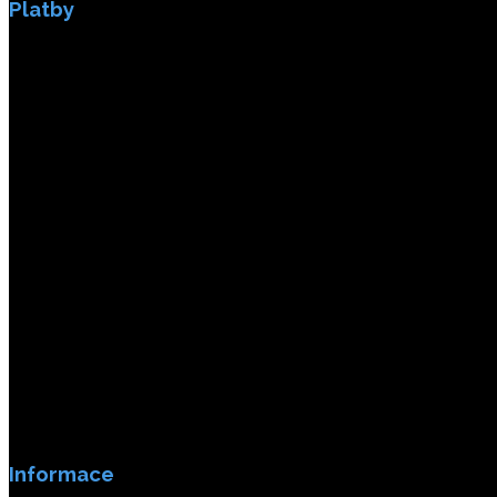
Platby
Platby jsou zabezpečeny SSL enkripci.
Informace