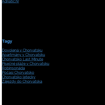
Adriatic.hr
Poljička cesta 26
21000 Split, Chorvátsko
info(@)adriatic.hr
IČ DPH: 16364086764
ID: HR-AB-21-020038491
Tagy
Dovolená v Chorvatsku
Apartmány v Chorvatsku
Chorvatsko Last Minute
Písečné pláže v Chorvatsku
Robinsonáda
Počasí Chorvatsko
Chorvatsko letecky
Zájezdy do Chorvatska