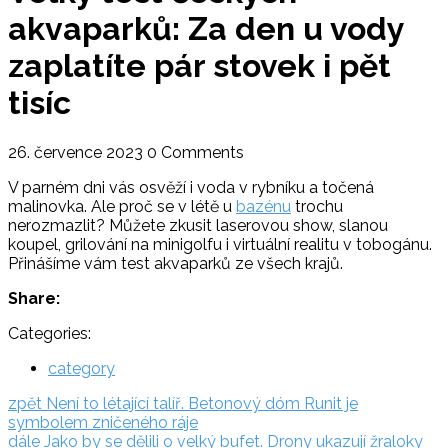
akvaparků: Za den u vody
zaplatíte pár stovek i pět
tisíc
26. července 2023
0 Comments
V parném dni vás osvěží i voda v rybníku a točená
malinovka. Ale proč se v létě u
bazénu
trochu
nerozmazlit? Můžete zkusit laserovou show, slanou
koupel, grilování na minigolfu i virtuální realitu v tobogánu.
Přinášíme vám test akvaparků ze všech krajů.
Share:
Categories:
category
Navigace
zpět:
zpět
Není to létající talíř. Betonový dóm Runit je
symbolem zničeného ráje
pro
dále:
dále
Jako by se dělili o velký bufet. Drony ukazují žraloky