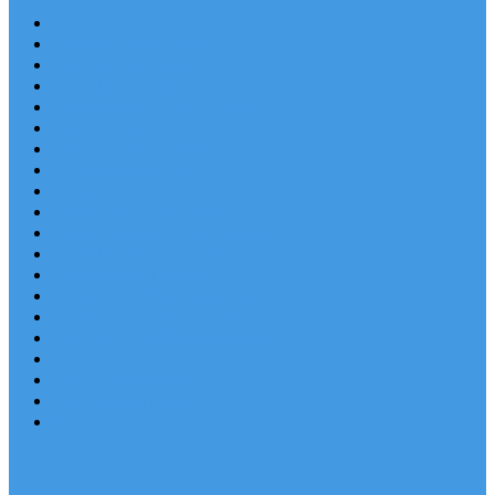
Chorvatsko Last Minute
Nejlepší destinace
Chorvatsko levně
Dovolená s dětmi
Apartmány v Chorvatsku
Robinzonáda
Chorvatsko se psem
Luxusní apartmány
Ubytování u moře
Ubytování s bazénem
Písečné pláže v Chorvatsku
S výhledem na moře
Chorvatsko letecky
Autem do Chorvatska 2026
Zájezdy do Chorvatska
Národní park Plitvická jezera
Sleva dne
Chorvatské pláže
Chorvatské ostrovy
Blog