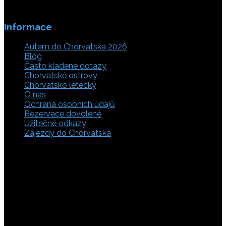
Informace
Autem do Chorvatska 2026
Blog
Často kladené dotazy
Chorvatské ostrovy
Chorvatsko letecky
O nás
Ochrana osobních údajů
Rezervace dovolené
Užitečné odkazy
Zájezdy do Chorvatska
Vyberte si z rozsáhlé nabídky ubytovacích zařízení,
apartmánů a ubytování u moře v soukromí v Chorvatsku.
Přečtěte si kompletní informace, hodnocení a zobrazte
fotogalerie. Chorvatsko je úžasné místo pro ty, kteří mají
rádi dobrodružství, plachtění, rybaření, poznávání památek
nebo jen chtějí strávit klidnou dovolenou na pobřeží. Ať už
hledáte ubytování v blízkosti pláže nebo v centru města,
můžete se rozhodnout, zda budete chtít strávit dovolenou