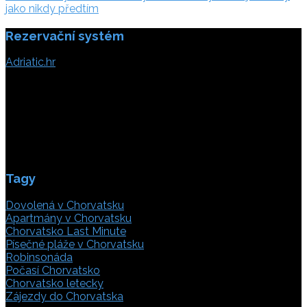
příspěvek
jako nikdy předtím
Rezervační systém
Adriatic.hr
Poljička cesta 26
21000 Split, Chorvátsko
info(@)adriatic.hr
IČ DPH: 16364086764
ID: HR-AB-21-020038491
Tagy
Dovolená v Chorvatsku
Apartmány v Chorvatsku
Chorvatsko Last Minute
Písečné pláže v Chorvatsku
Robinsonáda
Počasí Chorvatsko
Chorvatsko letecky
Zájezdy do Chorvatska