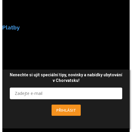
Platby
Platby jsou zabezpečeny SSL enkripci.
Nenechte si ujít speciální tipy, novinky a nabídky ubytování
v Chorvatsku!
PŘIHLÁSIT