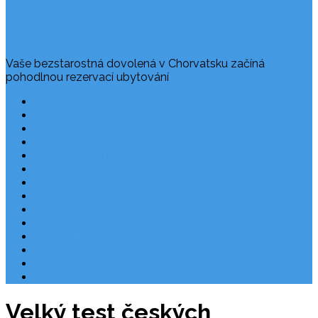
Vaše bezstarostná dovolená v Chorvatsku začíná
pohodlnou rezervací ubytování
Často kladené dotazy
Rezervace dovolené
Užitečné odkazy
O nás
Ochrana osobních údajů
Chorvatsko – nejlepší destinace
Robinzonáda Chorvatsko
Autem do Chorvatska 2026
Chorvatsko letecky
Zájezdy do Chorvatska
Národní park Plitvická jezera
Počasí Chorvatsko
Chorvatské ostrovy
Blog
Velký test českých