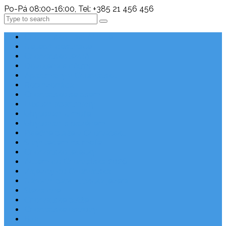
Po-Pá 08:00-16:00, Tel: +385 21 456 456
Search
Chorvatsko Last Minute
Nejlepší destinace
Chorvatsko levně
Dovolená s dětmi
Apartmány v Chorvatsku
Robinzonáda
Chorvatsko se psem
Luxusní apartmány
Ubytování u moře
Ubytování s bazénem
Písečné pláže v Chorvatsku
S výhledem na moře
Chorvatsko letecky
Autem do Chorvatska 2026
Zájezdy do Chorvatska
Národní park Plitvická jezera
Sleva dne
Chorvatské pláže
Chorvatské ostrovy
Blog