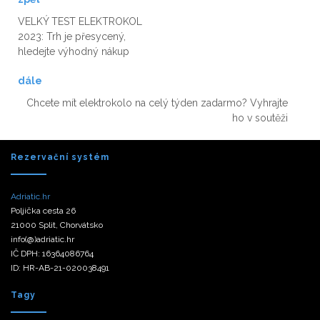
VELKÝ TEST ELEKTROKOL
2023: Trh je přesycený,
hledejte výhodný nákup
dále
Chcete mít elektrokolo na celý týden zadarmo? Vyhrajte
ho v soutěži
Rezervační systém
Adriatic.hr
Poljička cesta 26
21000 Split, Chorvátsko
info(@)adriatic.hr
IČ DPH: 16364086764
ID: HR-AB-21-020038491
Tagy