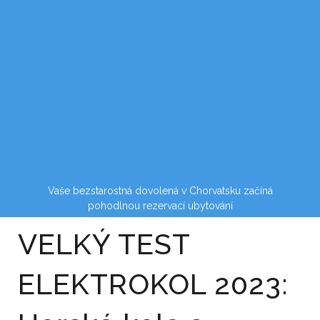
Vaše bezstarostná dovolená v Chorvatsku začíná
pohodlnou rezervací ubytování
VELKÝ TEST
ELEKTROKOL 2023: