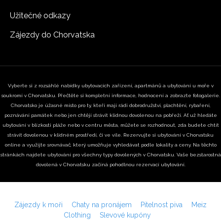
Užitečné odkazy
Zájezdy do Chorvatska
Vyberte si z rozsáhlé nabídky ubytovacích zařízení, apartmánů a ubytování u moře v
soukromí v Chorvatsku. Přečtěte si kompletní informace, hodnocení a zobrazte fotogalerie.
Chorvatsko je úžasné místo pro ty, kteří mají rádi dobrodružství, plachtění, rybaření,
poznávání památek nebo jen chtějí strávit klidnou dovolenou na pobřeží. Ať už hledáte
ubytování v blízkosti pláže nebo v centru města, můžete se rozhodnout, zda budete chtít
strávit dovolenou v klidném prostředí, či ve vile. Rezervujte si ubytování v Chorvatsku
online a využijte srovnávač, který umožňuje vyhledávat podle lokality a ceny. Na těchto
stránkách najdete ubytování pro všechny typy dovolených v Chorvatsku. Vaše bezstarostná
dovolená v Chorvatsku začíná pohodlnou rezervací ubytování.
Zájezdy k moři
Chaty na pronájem
Pitelnost piva
Meiz
Clothing
Slevové kupóny