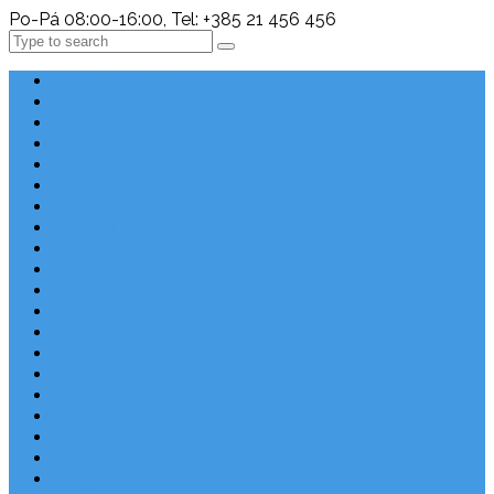
Po-Pá 08:00-16:00, Tel: +385 21 456 456
Search
Chorvatsko Last Minute
Nejlepší destinace
Chorvatsko levně
Dovolená s dětmi
Apartmány v Chorvatsku
Robinzonáda
Chorvatsko se psem
Luxusní apartmány
Ubytování u moře
Ubytování s bazénem
Písečné pláže v Chorvatsku
S výhledem na moře
Chorvatsko letecky
Autem do Chorvatska 2026
Zájezdy do Chorvatska
Národní park Plitvická jezera
Sleva dne
Chorvatské pláže
Chorvatské ostrovy
Blog