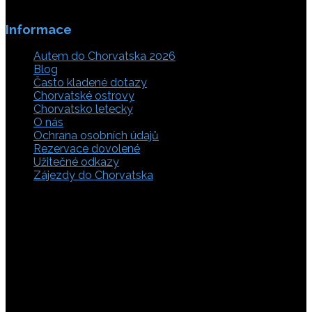
Informace
Autem do Chorvatska 2026
Blog
Často kladené dotazy
Chorvatské ostrovy
Chorvatsko letecky
O nás
Ochrana osobních údajů
Rezervace dovolené
Užitečné odkazy
Zájezdy do Chorvatska
Vyberte si z rozsáhlé nabídky ubytovacích zařízení,
apartmánů a ubytování u moře v soukromí v Chorvatsku.
Přečtěte si kompletní informace, hodnocení a zobrazte
fotogalerie. Chorvatsko je úžasné místo pro ty, kteří mají
rádi dobrodružství, plachtění, rybaření, poznávání památek
nebo jen chtějí strávit klidnou dovolenou na pobřeží. Ať už
hledáte ubytování v blízkosti pláže nebo v centru města,
můžete se rozhodnout, zda budete chtít strávit dovolenou
v klidném prostředí, či ve vile. Rezervujte si ubytování v