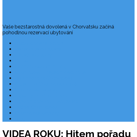
Vaše bezstarostná dovolená v Chorvatsku začíná
pohodlnou rezervací ubytování
Často kladené dotazy
Rezervace dovolené
Užitečné odkazy
O nás
Ochrana osobních údajů
Chorvatsko – nejlepší destinace
Robinzonáda Chorvatsko
Autem do Chorvatska 2026
Chorvatsko letecky
Zájezdy do Chorvatska
Národní park Plitvická jezera
Počasí Chorvatsko
Chorvatské ostrovy
Blog
VIDEA ROKU: Hitem pořadu