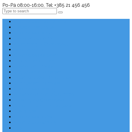
Po-Pá 08:00-16:00, Tel: +385 21 456 456
Search
Chorvatsko Last Minute
Nejlepší destinace
Chorvatsko levně
Dovolená s dětmi
Apartmány v Chorvatsku
Robinzonáda
Chorvatsko se psem
Luxusní apartmány
Ubytování u moře
Ubytování s bazénem
Písečné pláže v Chorvatsku
S výhledem na moře
Chorvatsko letecky
Autem do Chorvatska 2026
Zájezdy do Chorvatska
Národní park Plitvická jezera
Sleva dne
Chorvatské pláže
Chorvatské ostrovy
Blog