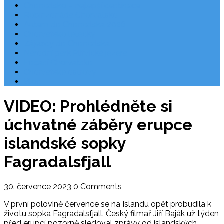
Chorvatsko – nejlepší destinace
Robinzonáda Chorvatsko
Autem do Chorvatska 2026
Chorvatsko letecky
Zájezdy do Chorvatska
Národní park Plitvická jezera
Počasí Chorvatsko
Chorvatské ostrovy
Blog
VIDEO: Prohlédněte si
úchvatné záběry erupce
islandské sopky
Fagradalsfjall
30. července 2023
0 Comments
V první polovině července se na Islandu opět probudila k
životu sopka Fagradalsfjall. Český filmař Jiří Baják už týden
před erupcí pozorně sledoval zprávy od islandských