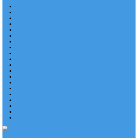
Chorvatsko Last Minute
Nejlepší destinace
Chorvatsko levně
Dovolená s dětmi
Apartmány v Chorvatsku
Robinzonáda
Chorvatsko se psem
Luxusní apartmány
Ubytování u moře
Ubytování s bazénem
Písečné pláže v Chorvatsku
S výhledem na moře
Chorvatsko letecky
Autem do Chorvatska 2026
Zájezdy do Chorvatska
Národní park Plitvická jezera
Sleva dne
Chorvatské pláže
Chorvatské ostrovy
Blog