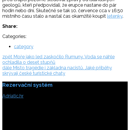
geologů, kteří předpovídali, že erupce nastane do pár
hodin nebo dní. Skutečně se tak 10. července cca v 16:50
místního času stalo a nastal čas okamžitě koupit
letenky
.
Share:
Categories:
category
Navigace
zpět:
zpět
Moře jako led zaskočilo Rumuny. Voda se náhle
ochladila o deset stupňů
pro
dále:
dále
Místo tragédie i základna nacistů. Jaké příběhy
příspěvek
skrývají české turistické chaty
Rezervační systém
Adriatic.hr
Poljička cesta 26
21000 Split, Chorvátsko
info(@)adriatic.hr
IČ DPH: 16364086764
ID: HR-AB-21-020038491