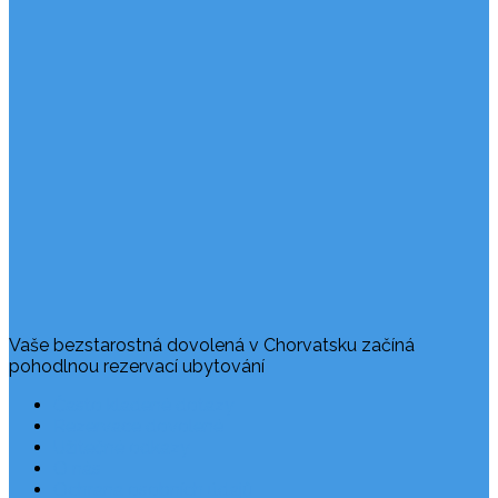
Vaše bezstarostná dovolená v Chorvatsku začíná
pohodlnou rezervací ubytování
Často kladené dotazy
Rezervace dovolené
Užitečné odkazy
O nás
Ochrana osobních údajů