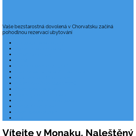
Vaše bezstarostná dovolená v Chorvatsku začíná
pohodlnou rezervací ubytování
Často kladené dotazy
Rezervace dovolené
Užitečné odkazy
O nás
Ochrana osobních údajů
Chorvatsko – nejlepší destinace
Robinzonáda Chorvatsko
Autem do Chorvatska 2026
Chorvatsko letecky
Zájezdy do Chorvatska
Národní park Plitvická jezera
Počasí Chorvatsko
Chorvatské ostrovy
Blog
Vítejte v Monaku. Naleštěný