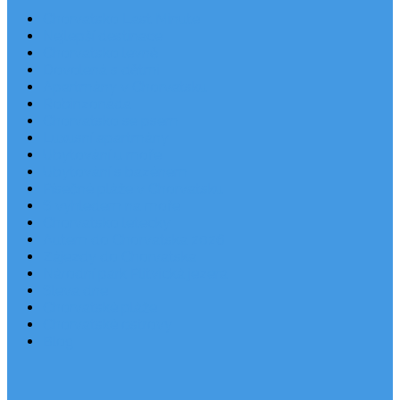
Chorvatsko Last Minute
Nejlepší destinace
Chorvatsko levně
Dovolená s dětmi
Apartmány v Chorvatsku
Robinzonáda
Chorvatsko se psem
Luxusní apartmány
Ubytování u moře
Ubytování s bazénem
Písečné pláže v Chorvatsku
S výhledem na moře
Chorvatsko letecky
Autem do Chorvatska 2026
Zájezdy do Chorvatska
Národní park Plitvická jezera
Sleva dne
Chorvatské pláže
Chorvatské ostrovy
Blog