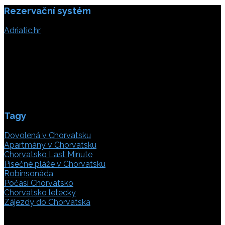
Rezervační systém
Adriatic.hr
Poljička cesta 26
21000 Split, Chorvátsko
info(@)adriatic.hr
IČ DPH: 16364086764
ID: HR-AB-21-020038491
Tagy
Dovolená v Chorvatsku
Apartmány v Chorvatsku
Chorvatsko Last Minute
Písečné pláže v Chorvatsku
Robinsonáda
Počasí Chorvatsko
Chorvatsko letecky
Zájezdy do Chorvatska