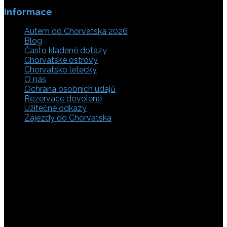
Informace
Autem do Chorvatska 2026
Blog
Často kladené dotazy
Chorvatské ostrovy
Chorvatsko letecky
O nás
Ochrana osobních údajů
Rezervace dovolené
Užitečné odkazy
Zájezdy do Chorvatska
Vyberte si z rozsáhlé nabídky ubytovacích zařízení,
apartmánů a ubytování u moře v soukromí v Chorvatsku.
Přečtěte si kompletní informace, hodnocení a zobrazte
fotogalerie. Chorvatsko je úžasné místo pro ty, kteří mají
rádi dobrodružství, plachtění, rybaření, poznávání památek
nebo jen chtějí strávit klidnou dovolenou na pobřeží. Ať už
hledáte ubytování v blízkosti pláže nebo v centru města,
můžete se rozhodnout, zda budete chtít strávit dovolenou
v klidném prostředí, či ve vile. Rezervujte si ubytování v
Chorvatsku online a využijte srovnávač, který umožňuje