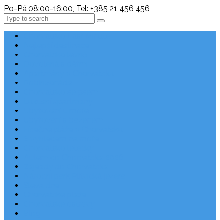
Po-Pá 08:00-16:00, Tel: +385 21 456 456
Search
Chorvatsko Last Minute
Nejlepší destinace
Chorvatsko levně
Dovolená s dětmi
Apartmány v Chorvatsku
Robinzonáda
Chorvatsko se psem
Luxusní apartmány
Ubytování u moře
Ubytování s bazénem
Písečné pláže v Chorvatsku
S výhledem na moře
Chorvatsko letecky
Autem do Chorvatska 2026
Zájezdy do Chorvatska
Národní park Plitvická jezera
Sleva dne
Chorvatské pláže
Chorvatské ostrovy
Blog