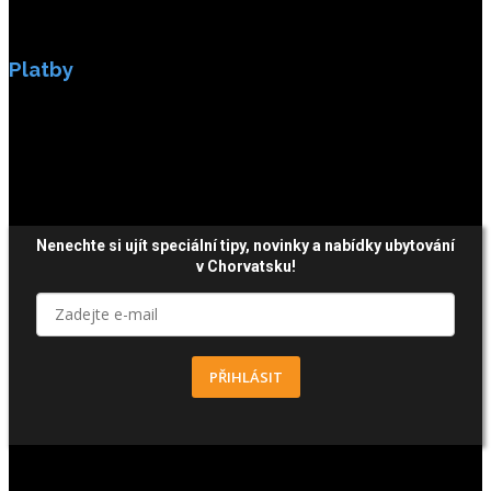
Platby
Platby jsou zabezpečeny SSL enkripci.
Nenechte si ujít speciální tipy, novinky a nabídky ubytování
v Chorvatsku!
PŘIHLÁSIT