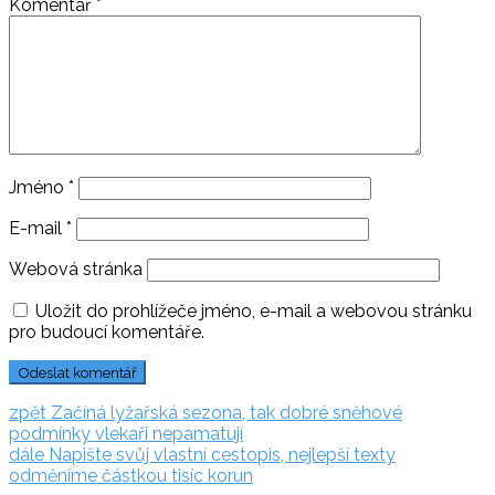
Komentář
*
Jméno
*
E-mail
*
Webová stránka
Uložit do prohlížeče jméno, e-mail a webovou stránku
pro budoucí komentáře.
Navigace
zpět:
zpět
Začíná lyžařská sezona, tak dobré sněhové
podmínky vlekaři nepamatují
pro
dále:
dále
Napište svůj vlastní cestopis, nejlepší texty
příspěvek
odměníme částkou tisíc korun