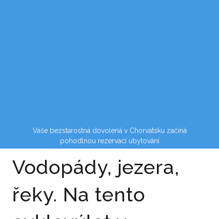
Vaše bezstarostná dovolená v Chorvatsku začíná
pohodlnou rezervací ubytování
Vodopády, jezera,
řeky. Na tento