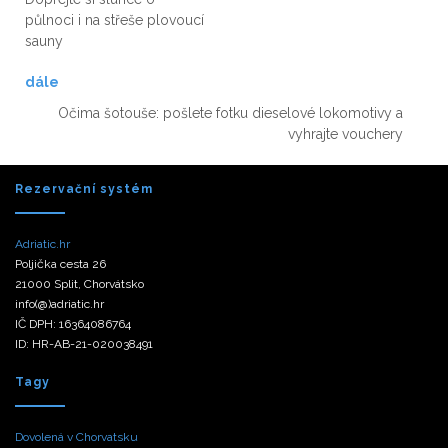
půlnoci i na střeše plovoucí
sauny
dále
Očima šotouše: pošlete fotku dieselové lokomotivy a
vyhrajte vouchery
Rezervační systém
Adriatic.hr
Poljička cesta 26
21000 Split, Chorvátsko
info(@)adriatic.hr
IČ DPH: 16364086764
ID: HR-AB-21-020038491
Tagy
Dovolená v Chorvatsku