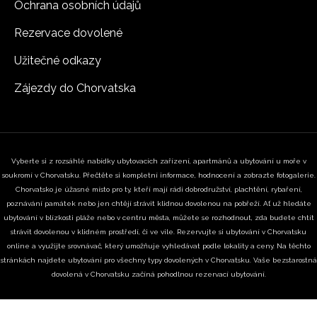
Ochrana osobních údajů
Rezervace dovolené
Užitečné odkazy
Zájezdy do Chorvatska
Vyberte si z rozsáhlé nabídky ubytovacích zařízení, apartmánů a ubytování u moře v
soukromí v Chorvatsku. Přečtěte si kompletní informace, hodnocení a zobrazte fotogalerie.
Chorvatsko je úžasné místo pro ty, kteří mají rádi dobrodružství, plachtění, rybaření,
poznávání památek nebo jen chtějí strávit klidnou dovolenou na pobřeží. Ať už hledáte
ubytování v blízkosti pláže nebo v centru města, můžete se rozhodnout, zda budete chtít
strávit dovolenou v klidném prostředí, či ve vile. Rezervujte si ubytování v Chorvatsku
online a využijte srovnávač, který umožňuje vyhledávat podle lokality a ceny. Na těchto
stránkách najdete ubytování pro všechny typy dovolených v Chorvatsku. Vaše bezstarostná
dovolená v Chorvatsku začíná pohodlnou rezervací ubytování.