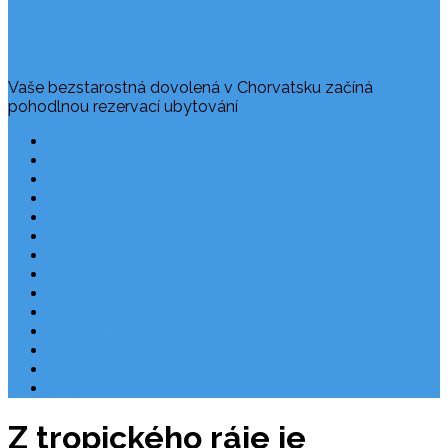
Vaše bezstarostná dovolená v Chorvatsku začíná
pohodlnou rezervací ubytování
Často kladené dotazy
Rezervace dovolené
Užitečné odkazy
O nás
Ochrana osobních údajů
Chorvatsko – nejlepší destinace
Robinzonáda Chorvatsko
Autem do Chorvatska 2026
Chorvatsko letecky
Zájezdy do Chorvatska
Národní park Plitvická jezera
Počasí Chorvatsko
Chorvatské ostrovy
Blog
Z tropického ráje je