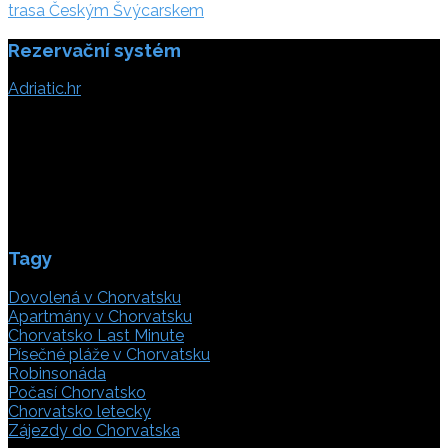
příspěvek
trasa Českým Švýcarskem
Rezervační systém
Adriatic.hr
Poljička cesta 26
21000 Split, Chorvátsko
info(@)adriatic.hr
IČ DPH: 16364086764
ID: HR-AB-21-020038491
Tagy
Dovolená v Chorvatsku
Apartmány v Chorvatsku
Chorvatsko Last Minute
Písečné pláže v Chorvatsku
Robinsonáda
Počasí Chorvatsko
Chorvatsko letecky
Zájezdy do Chorvatska