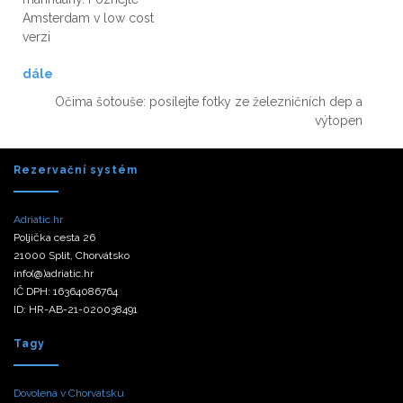
Amsterdam v low cost
verzi
dále
Očima šotouše: posílejte fotky ze železničních dep a
výtopen
Rezervační systém
Adriatic.hr
Poljička cesta 26
21000 Split, Chorvátsko
info(@)adriatic.hr
IČ DPH: 16364086764
ID: HR-AB-21-020038491
Tagy
Dovolená v Chorvatsku