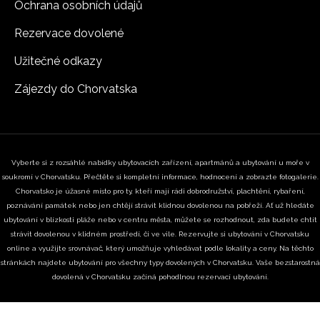
Ochrana osobních údajů
Rezervace dovolené
Užitečné odkazy
Zájezdy do Chorvatska
Vyberte si z rozsáhlé nabídky ubytovacích zařízení, apartmánů a ubytování u moře v
soukromí v Chorvatsku. Přečtěte si kompletní informace, hodnocení a zobrazte fotogalerie.
Chorvatsko je úžasné místo pro ty, kteří mají rádi dobrodružství, plachtění, rybaření,
poznávání památek nebo jen chtějí strávit klidnou dovolenou na pobřeží. Ať už hledáte
ubytování v blízkosti pláže nebo v centru města, můžete se rozhodnout, zda budete chtít
strávit dovolenou v klidném prostředí, či ve vile. Rezervujte si ubytování v Chorvatsku
online a využijte srovnávač, který umožňuje vyhledávat podle lokality a ceny. Na těchto
stránkách najdete ubytování pro všechny typy dovolených v Chorvatsku. Vaše bezstarostná
dovolená v Chorvatsku začíná pohodlnou rezervací ubytování.