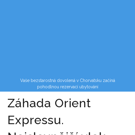
Vaše bezstarostná dovolená v Chorvatsku začíná
pohodlnou rezervací ubytování
Záhada Orient
Expressu.