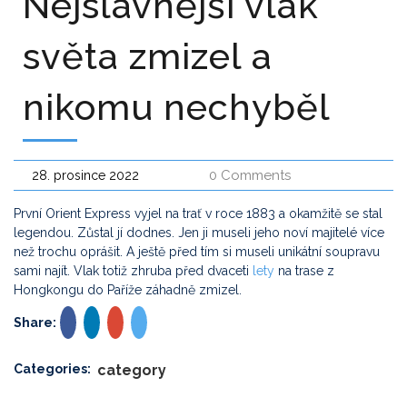
Nejslavnější vlak
světa zmizel a
nikomu nechyběl
0 Comments
28. prosince 2022
První Orient Express vyjel na trať v roce 1883 a okamžitě se stal
legendou. Zůstal jí dodnes. Jen ji museli jeho noví majitelé více
než trochu oprášit. A ještě před tím si museli unikátní soupravu
sami najít. Vlak totiž zhruba před dvaceti
lety
na trase z
Hongkongu do Paříže záhadně zmizel.
Share:
Categories:
category