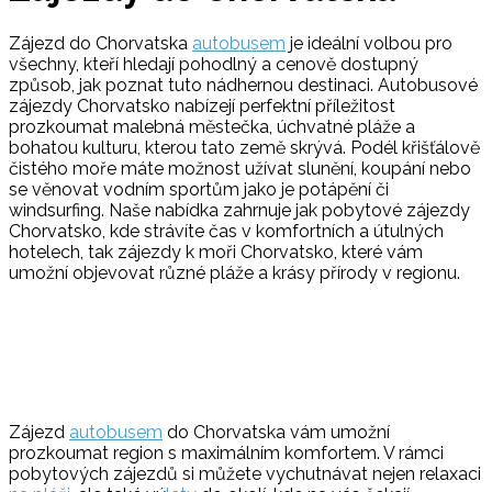
Zájezd do Chorvatska
autobusem
je ideální volbou pro
všechny, kteří hledají pohodlný a cenově dostupný
způsob, jak poznat tuto nádhernou destinaci. Autobusové
zájezdy Chorvatsko nabízejí perfektní příležitost
prozkoumat malebná městečka, úchvatné pláže a
bohatou kulturu, kterou tato země skrývá. Podél křišťálově
čistého moře máte možnost užívat slunění, koupání nebo
se věnovat vodním sportům jako je potápění či
windsurfing. Naše nabídka zahrnuje jak pobytové zájezdy
Chorvatsko, kde strávíte čas v komfortních a útulných
hotelech, tak zájezdy k moři Chorvatsko, které vám
umožní objevovat různé pláže a krásy přírody v regionu.
Zájezd
autobusem
do Chorvatska vám umožní
prozkoumat region s maximálním komfortem. V rámci
pobytových zájezdů si můžete vychutnávat nejen relaxaci