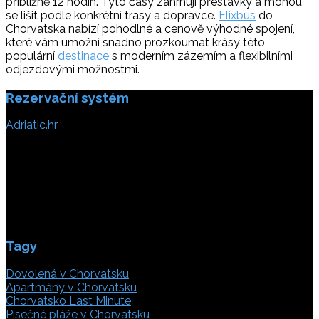
přibližně 12 hodin. Tyto časy zahrnují přestávky a mohou
se lišit podle konkrétní trasy a dopravce.
Flixbus
do
Chorvatska nabízí pohodlné a cenově výhodné spojení,
které vám umožní snadno prozkoumat krásy této
populární
destinace
s moderním zázemím a flexibilními
odjezdovými možnostmi.
Rezervační systém
Adriatic.hr
Poljička cesta 26
21000 Split, Chorvátsko
info(@)adriatic.hr
IČ DPH: 16364086764
ID: HR-AB-21-020038491
Tagy
Dovolená v Chorvatsku
Apartmány v Chorvatsku
Chorvatsko Last Minute
Písečné pláže v Chorvatsku