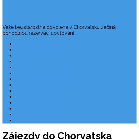
Vaše bezstarostná dovolená v Chorvatsku začíná
pohodlnou rezervací ubytování
Často kladené dotazy
Rezervace dovolené
Užitečné odkazy
O nás
Ochrana osobních údajů
Chorvatsko – nejlepší destinace
Robinzonáda Chorvatsko
Autem do Chorvatska 2026
Chorvatsko letecky
Zájezdy do Chorvatska
Národní park Plitvická jezera
Počasí Chorvatsko
Chorvatské ostrovy
Blog
Zájezdy do Chorvatska