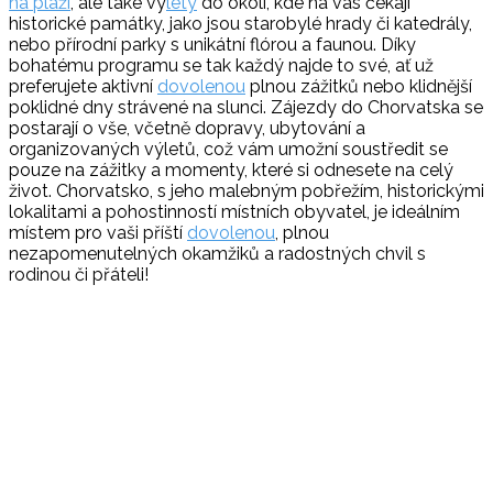
na pláži
, ale také vý
lety
do okolí, kde na vás čekají
historické památky, jako jsou starobylé hrady či katedrály,
nebo přírodní parky s unikátní flórou a faunou. Díky
bohatému programu se tak každý najde to své, ať už
preferujete aktivní
dovolenou
plnou zážitků nebo klidnější
poklidné dny strávené na slunci. Zájezdy do Chorvatska se
postarají o vše, včetně dopravy, ubytování a
organizovaných výletů, což vám umožní soustředit se
pouze na zážitky a momenty, které si odnesete na celý
život. Chorvatsko, s jeho malebným pobřežím, historickými
lokalitami a pohostinností místních obyvatel, je ideálním
místem pro vaši příští
dovolenou
, plnou
nezapomenutelných okamžiků a radostných chvil s
rodinou či přáteli!