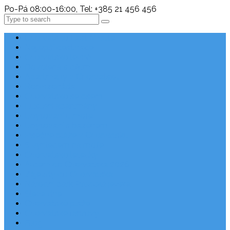
Po-Pá 08:00-16:00, Tel: +385 21 456 456
Search
Chorvatsko Last Minute
Nejlepší destinace
Chorvatsko levně
Dovolená s dětmi
Apartmány v Chorvatsku
Robinzonáda
Chorvatsko se psem
Luxusní apartmány
Ubytování u moře
Ubytování s bazénem
Písečné pláže v Chorvatsku
S výhledem na moře
Chorvatsko letecky
Autem do Chorvatska 2026
Zájezdy do Chorvatska
Národní park Plitvická jezera
Sleva dne
Chorvatské pláže
Chorvatské ostrovy
Blog