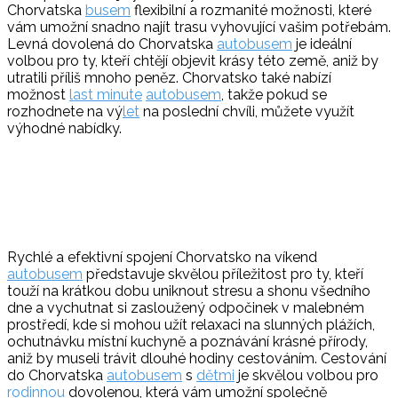
Chorvatska
busem
flexibilní a rozmanité možnosti, které
vám umožní snadno najít trasu vyhovující vašim potřebám.
Levná dovolená do Chorvatska
autobusem
je ideální
volbou pro ty, kteří chtějí objevit krásy této země, aniž by
utratili příliš mnoho peněz. Chorvatsko také nabízí
možnost
last minute
autobusem
, takže pokud se
rozhodnete na vý
let
na poslední chvíli, můžete využít
výhodné nabídky.
Rychlé a efektivní spojení Chorvatsko na víkend
autobusem
představuje skvělou příležitost pro ty, kteří
touží na krátkou dobu uniknout stresu a shonu všedního
dne a vychutnat si zasloužený odpočinek v malebném
prostředí, kde si mohou užít relaxaci na slunných plážích,
ochutnávku místní kuchyně a poznávání krásné přírody,
aniž by museli trávit dlouhé hodiny cestováním. Cestování
do Chorvatska
autobusem
s
dětmi
je skvělou volbou pro
rodinnou
dovolenou, která vám umožní společně