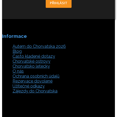
PŘIHLÁSIT
Informace
Autem do Chorvatska 2026
Blog
Často kladené dotazy
Chorvatské ostrovy
Chorvatsko letecky
O nás
Ochrana osobních údajů
Rezervace dovolené
Užitečné odkazy
Zájezdy do Chorvatska
Vyberte si z rozsáhlé nabídky ubytovacích zařízení,
apartmánů a ubytování u moře v soukromí v Chorvatsku.
Přečtěte si kompletní informace, hodnocení a zobrazte
fotogalerie. Chorvatsko je úžasné místo pro ty, kteří mají