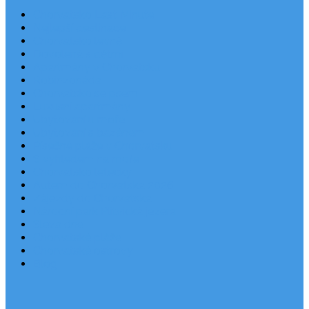
Chorvatsko Last Minute
Nejlepší destinace
Chorvatsko levně
Dovolená s dětmi
Apartmány v Chorvatsku
Robinzonáda
Chorvatsko se psem
Luxusní apartmány
Ubytování u moře
Ubytování s bazénem
Písečné pláže v Chorvatsku
S výhledem na moře
Chorvatsko letecky
Autem do Chorvatska 2026
Zájezdy do Chorvatska
Národní park Plitvická jezera
Sleva dne
Chorvatské pláže
Chorvatské ostrovy
Blog