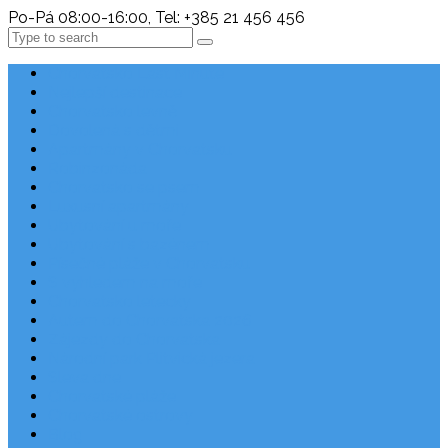
Po-Pá 08:00-16:00, Tel: +385 21 456 456
Search
Chorvatsko Last Minute
Nejlepší destinace
Chorvatsko levně
Dovolená s dětmi
Apartmány v Chorvatsku
Robinzonáda
Chorvatsko se psem
Luxusní apartmány
Ubytování u moře
Ubytování s bazénem
Písečné pláže v Chorvatsku
S výhledem na moře
Chorvatsko letecky
Autem do Chorvatska 2026
Zájezdy do Chorvatska
Národní park Plitvická jezera
Sleva dne
Chorvatské pláže
Chorvatské ostrovy
Blog