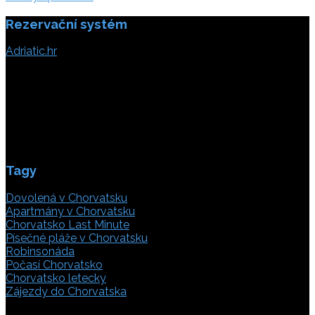
Rezervační systém
Adriatic.hr
Poljička cesta 26
21000 Split, Chorvátsko
info(@)adriatic.hr
IČ DPH: 16364086764
ID: HR-AB-21-020038491
Tagy
Dovolená v Chorvatsku
Apartmány v Chorvatsku
Chorvatsko Last Minute
Písečné pláže v Chorvatsku
Robinsonáda
Počasí Chorvatsko
Chorvatsko letecky
Zájezdy do Chorvatska