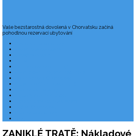
Vaše bezstarostná dovolená v Chorvatsku začíná
pohodlnou rezervací ubytování
Často kladené dotazy
Rezervace dovolené
Užitečné odkazy
O nás
Ochrana osobních údajů
Chorvatsko – nejlepší destinace
Robinzonáda Chorvatsko
Autem do Chorvatska 2026
Chorvatsko letecky
Zájezdy do Chorvatska
Národní park Plitvická jezera
Počasí Chorvatsko
Chorvatské ostrovy
Blog
ZANIKLÉ TRATĚ: Nákladové