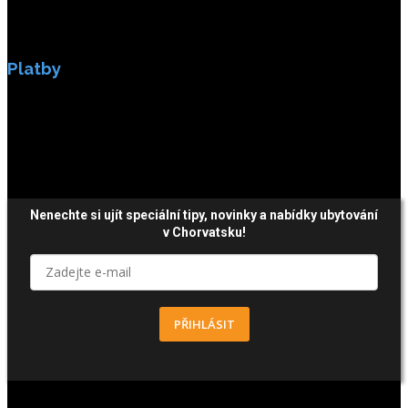
Platby
Platby jsou zabezpečeny SSL enkripci.
Nenechte si ujít speciální tipy, novinky a nabídky ubytování
v Chorvatsku!
PŘIHLÁSIT