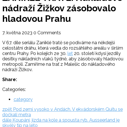
nádraží Žižkov zásobovalo
hladovou Prahu
7. května 2023
0 Comments
V 67. díle seriálu Zaniklé tratě se podíváme na někdejší
celostátní dráhu, která vedla do rozsáhlého areálu v širším
centru Prahy. Po kolejích ze 30.
let
20. století kdysi jezdily
desítky nákladních vlaků týdně, aby zásobovaly hladovou
metropoli. Zamíříme na trať z Malešic do nákladového
nádraží Žižkov.
Share:
Categories:
category
Navigace
zpět:
zpět
Pod zemí vysoko v Andách. V ekvádorském Quitu se
dočkali metra
pro
dále:
dále
Koupání, jízda na kole a spousta ryb. Ausseerland je
příspěvek
skvělý tip na léto