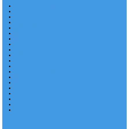
Chorvatsko Last Minute
Nejlepší destinace
Chorvatsko levně
Dovolená s dětmi
Apartmány v Chorvatsku
Robinzonáda
Chorvatsko se psem
Luxusní apartmány
Ubytování u moře
Ubytování s bazénem
Písečné pláže v Chorvatsku
S výhledem na moře
Chorvatsko letecky
Autem do Chorvatska 2026
Zájezdy do Chorvatska
Národní park Plitvická jezera
Sleva dne
Chorvatské pláže
Chorvatské ostrovy
Blog