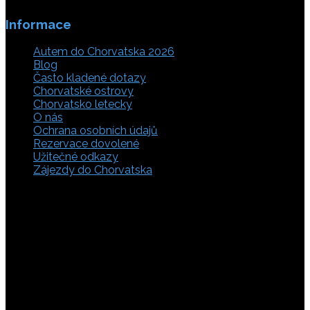
Informace
Autem do Chorvatska 2026
Blog
Často kladené dotazy
Chorvatské ostrovy
Chorvatsko letecky
O nás
Ochrana osobních údajů
Rezervace dovolené
Užitečné odkazy
Zájezdy do Chorvatska
Vyberte si z rozsáhlé nabídky ubytovacích zařízení,
apartmánů a ubytování u moře v soukromí v Chorvatsku.
Přečtěte si kompletní informace, hodnocení a zobrazte
fotogalerie. Chorvatsko je úžasné místo pro ty, kteří mají
rádi dobrodružství, plachtění, rybaření, poznávání památek
nebo jen chtějí strávit klidnou dovolenou na pobřeží. Ať už
hledáte ubytování v blízkosti pláže nebo v centru města,
můžete se rozhodnout, zda budete chtít strávit dovolenou
v klidném prostředí, či ve vile. Rezervujte si ubytování v