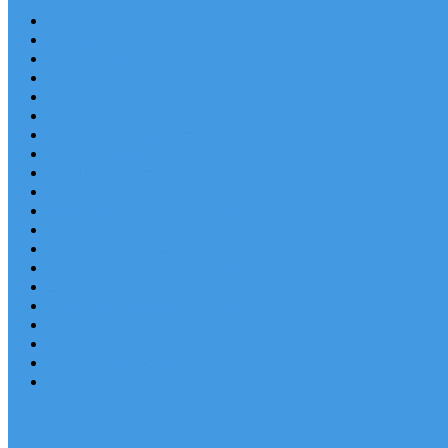
Chorvatsko Last Minute
Nejlepší destinace
Chorvatsko levně
Dovolená s dětmi
Apartmány v Chorvatsku
Robinzonáda
Chorvatsko se psem
Luxusní apartmány
Ubytování u moře
Ubytování s bazénem
Písečné pláže v Chorvatsku
S výhledem na moře
Chorvatsko letecky
Autem do Chorvatska 2026
Zájezdy do Chorvatska
Národní park Plitvická jezera
Sleva dne
Chorvatské pláže
Chorvatské ostrovy
Blog