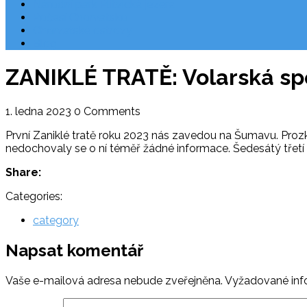
Národní park Plitvická jezera
Počasí Chorvatsko
Chorvatské ostrovy
Blog
ZANIKLÉ TRATĚ: Volarská spo
1. ledna 2023
0 Comments
První Zaniklé tratě roku 2023 nás zavedou na Šumavu. Proz
nedochovaly se o ní téměř žádné informace. Šedesátý třetí d
Share:
Categories:
category
Napsat komentář
Vaše e-mailová adresa nebude zveřejněna.
Vyžadované inf