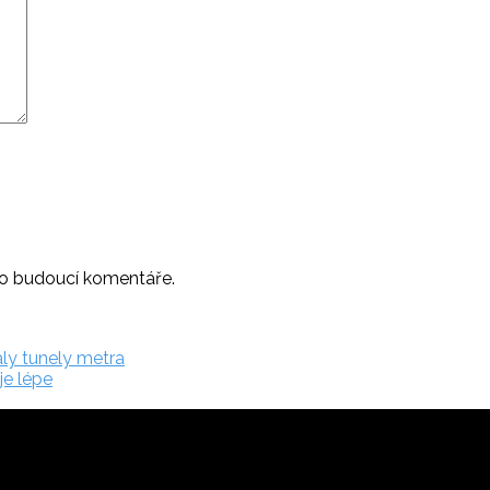
ro budoucí komentáře.
ly tunely metra
je lépe