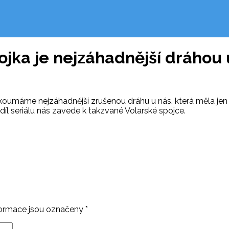
jka je nejzáhadnější dráhou 
koumáme nejzáhadnější zrušenou dráhu u nás, která měla jen 7
íl seriálu nás zavede k takzvané Volarské spojce.
ormace jsou označeny
*