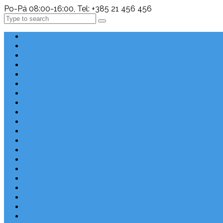
Po-Pá 08:00-16:00, Tel: +385 21 456 456
Search
Chorvatsko Last Minute
Nejlepší destinace
Chorvatsko levně
Dovolená s dětmi
Apartmány v Chorvatsku
Robinzonáda
Chorvatsko se psem
Luxusní apartmány
Ubytování u moře
Ubytování s bazénem
Písečné pláže v Chorvatsku
S výhledem na moře
Chorvatsko letecky
Autem do Chorvatska 2026
Zájezdy do Chorvatska
Národní park Plitvická jezera
Sleva dne
Chorvatské pláže
Chorvatské ostrovy
Blog