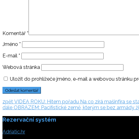
Komentář
*
Jméno
*
E-mail
*
Webová stránka
Uložit do prohlížeče jméno, e-mail a webovou stránku p
Navigace
zpět:
zpět
VIDEA ROKU: Hitem pořadu Na co zírá mašinfíra se sta
dále:
dále
OBRAZEM: Pacifistické země, kterým se bez armády ži
pro
Rezervační systém
příspěvek
Adriatic.hr
Poljička cesta 26