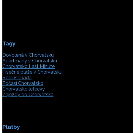
21000 Split, Chorvátsko
info(@)adriatic.hr
IČ DPH: 16364086764
ID: HR-AB-21-020038491
Tagy
Dovolená v Chorvatsku
Apartmány v Chorvatsku
Chorvatsko Last Minute
Písečné pláže v Chorvatsku
Robinsonáda
Počasí Chorvatsko
Chorvatsko letecky
Zájezdy do Chorvatska
Platby