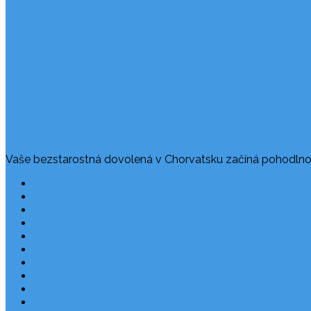
Vaše bezstarostná dovolená v Chorvatsku začíná pohodlno
Často kladené dotazy
Rezervace dovolené
Užitečné odkazy
O nás
Ochrana osobních údajů
Chorvatsko – nejlepší destinace
Robinzonáda Chorvatsko
Autem do Chorvatska 2026
Chorvatsko letecky
Zájezdy do Chorvatska