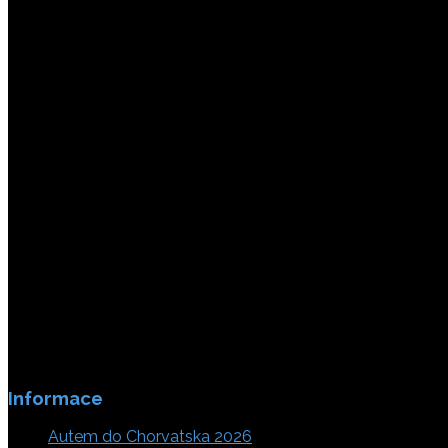
Platby jsou zabezpečeny SSL enkripci.
Informace
Autem do Chorvatska 2026