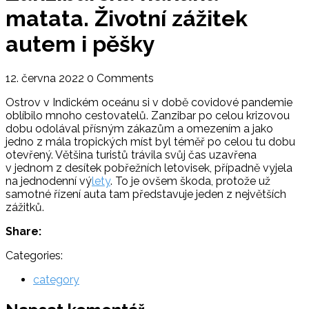
matata. Životní zážitek
autem i pěšky
12. června 2022
0 Comments
Ostrov v Indickém oceánu si v době covidové pandemie
oblíbilo mnoho cestovatelů. Zanzibar po celou krizovou
dobu odolával přísným zákazům a omezením a jako
jedno z mála tropických míst byl téměř po celou tu dobu
otevřený. Většina turistů trávila svůj čas uzavřena
v jednom z desítek pobřežních letovisek, případně vyjela
na jednodenní vý
lety
. To je ovšem škoda, protože už
samotné řízení auta tam představuje jeden z největších
zážitků.
Share:
Categories:
category