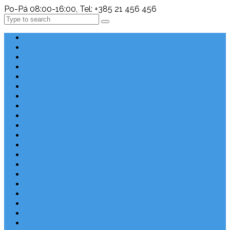
Po-Pá 08:00-16:00, Tel: +385 21 456 456
Search
Chorvatsko Last Minute
Nejlepší destinace
Chorvatsko levně
Dovolená s dětmi
Apartmány v Chorvatsku
Robinzonáda
Chorvatsko se psem
Luxusní apartmány
Ubytování u moře
Ubytování s bazénem
Písečné pláže v Chorvatsku
S výhledem na moře
Chorvatsko letecky
Autem do Chorvatska 2026
Zájezdy do Chorvatska
Národní park Plitvická jezera
Sleva dne
Chorvatské pláže
Chorvatské ostrovy
Blog