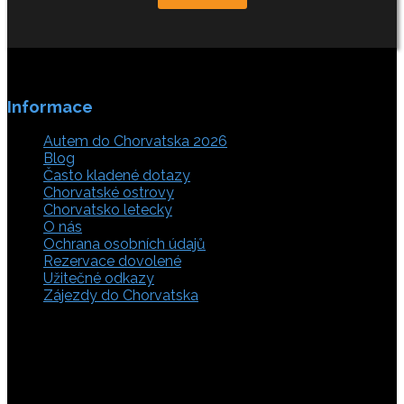
Informace
Autem do Chorvatska 2026
Blog
Často kladené dotazy
Chorvatské ostrovy
Chorvatsko letecky
O nás
Ochrana osobních údajů
Rezervace dovolené
Užitečné odkazy
Zájezdy do Chorvatska
Vyberte si z rozsáhlé nabídky ubytovacích zařízení,
apartmánů a ubytování u moře v soukromí v Chorvatsku.
Přečtěte si kompletní informace, hodnocení a zobrazte
fotogalerie. Chorvatsko je úžasné místo pro ty, kteří mají
rádi dobrodružství, plachtění, rybaření, poznávání památek