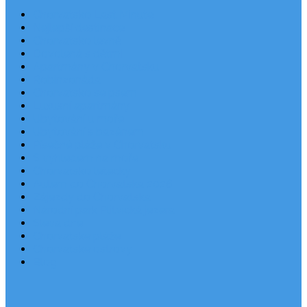
Chorvatsko Last Minute
Nejlepší destinace
Chorvatsko levně
Dovolená s dětmi
Apartmány v Chorvatsku
Robinzonáda
Chorvatsko se psem
Luxusní apartmány
Ubytování u moře
Ubytování s bazénem
Písečné pláže v Chorvatsku
S výhledem na moře
Chorvatsko letecky
Autem do Chorvatska 2026
Zájezdy do Chorvatska
Národní park Plitvická jezera
Sleva dne
Chorvatské pláže
Chorvatské ostrovy
Blog