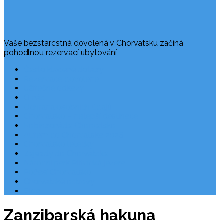
Vaše bezstarostná dovolená v Chorvatsku začíná
pohodlnou rezervací ubytování
Často kladené dotazy
Rezervace dovolené
Užitečné odkazy
O nás
Ochrana osobních údajů
Chorvatsko – nejlepší destinace
Robinzonáda Chorvatsko
Autem do Chorvatska 2026
Chorvatsko letecky
Zájezdy do Chorvatska
Národní park Plitvická jezera
Počasí Chorvatsko
Chorvatské ostrovy
Blog
Zanzibarská hakuna