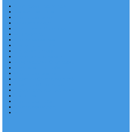
Chorvatsko Last Minute
Nejlepší destinace
Chorvatsko levně
Dovolená s dětmi
Apartmány v Chorvatsku
Robinzonáda
Chorvatsko se psem
Luxusní apartmány
Ubytování u moře
Ubytování s bazénem
Písečné pláže v Chorvatsku
S výhledem na moře
Chorvatsko letecky
Autem do Chorvatska 2026
Zájezdy do Chorvatska
Národní park Plitvická jezera
Sleva dne
Chorvatské pláže
Chorvatské ostrovy
Blog