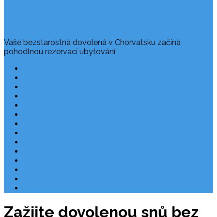
Vaše bezstarostná dovolená v Chorvatsku začíná
pohodlnou rezervací ubytování
Často kladené dotazy
Rezervace dovolené
Užitečné odkazy
O nás
Ochrana osobních údajů
Chorvatsko – nejlepší destinace
Robinzonáda Chorvatsko
Autem do Chorvatska 2026
Chorvatsko letecky
Zájezdy do Chorvatska
Národní park Plitvická jezera
Počasí Chorvatsko
Chorvatské ostrovy
Blog
Zažijte dovolenou snů bez