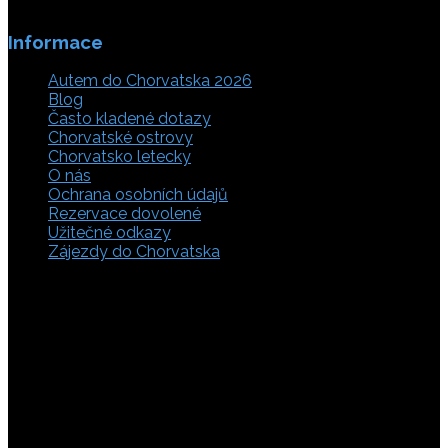
Informace
Autem do Chorvatska 2026
Blog
Často kladené dotazy
Chorvatské ostrovy
Chorvatsko letecky
O nás
Ochrana osobních údajů
Rezervace dovolené
Užitečné odkazy
Zájezdy do Chorvatska
Vyberte si z rozsáhlé nabídky ubytovacích zařízení,
apartmánů a ubytování u moře v soukromí v Chorvatsku.
Přečtěte si kompletní informace, hodnocení a zobrazte
fotogalerie. Chorvatsko je úžasné místo pro ty, kteří mají
rádi dobrodružství, plachtění, rybaření, poznávání památek
nebo jen chtějí strávit klidnou dovolenou na pobřeží. Ať už
hledáte ubytování v blízkosti pláže nebo v centru města,
můžete se rozhodnout, zda budete chtít strávit dovolenou
v klidném prostředí, či ve vile. Rezervujte si ubytování v