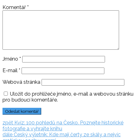
Komentář
*
Jméno
*
E-mail
*
Webová stránka
Uložit do prohlížeče jméno, e-mail a webovou stránku
pro budoucí komentáře.
Navigace
zpět:
zpět
Kvíz: 100 pohledů na Česko. Poznejte historické
fotografie a vyhrajte knihu
pro
dále:
dále
Český výletník: Kde mají čerty ze skály a nejvíc