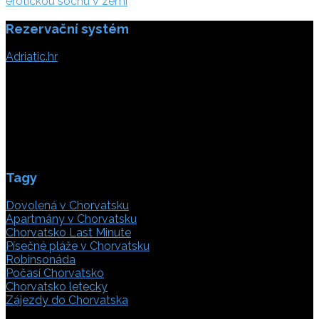
příspěvek
erotickou sochu v zemi
Rezervační systém
Adriatic.hr
Poljička cesta 26
21000 Split, Chorvátsko
info(@)adriatic.hr
IČ DPH: 16364086764
ID: HR-AB-21-020038491
Tagy
Dovolená v Chorvatsku
Apartmány v Chorvatsku
Chorvatsko Last Minute
Písečné pláže v Chorvatsku
Robinsonáda
Počasí Chorvatsko
Chorvatsko letecky
Zájezdy do Chorvatska