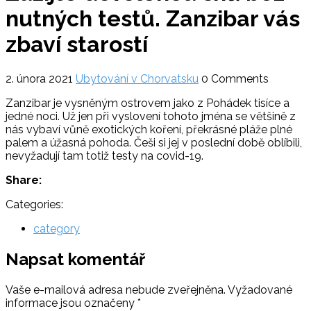
nutných testů. Zanzibar vás
zbaví starostí
2. února 2021
Ubytování v Chorvatsku
0 Comments
Zanzibar je vysněným ostrovem jako z Pohádek tisíce a
jedné noci. Už jen při vyslovení tohoto jména se většině z
nás vybaví vůně exotických koření, překrásné pláže plné
palem a úžasná pohoda. Češi si jej v poslední době oblíbili,
nevyžadují tam totiž testy na covid-19.
Share:
Categories:
category
Napsat komentář
Vaše e-mailová adresa nebude zveřejněna.
Vyžadované
informace jsou označeny
*