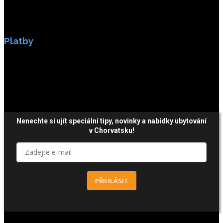
Platby
Platby jsou zabezpečeny SSL enkripci.
Nenechte si ujít speciální tipy, novinky a nabídky ubytování
v Chorvatsku!
PŘIHLÁSIT